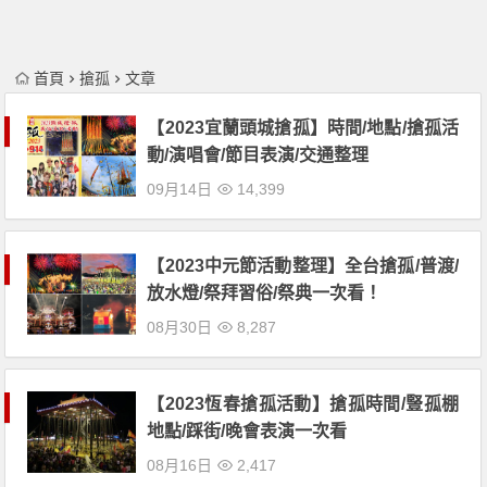
首頁
搶孤
文章
【2023宜蘭頭城搶孤】時間/地點/搶孤活
動/演唱會/節目表演/交通整理
09月14日
14,399
【2023中元節活動整理】全台搶孤/普渡/
放水燈/祭拜習俗/祭典一次看！
08月30日
8,287
【2023恆春搶孤活動】搶孤時間/豎孤棚
地點/踩街/晚會表演一次看
08月16日
2,417