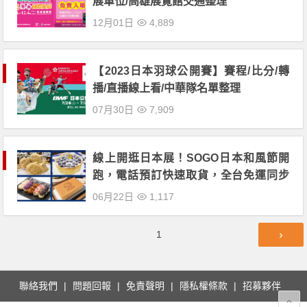
展單位/高雄展覽館交通整理
12月01日
4,889
【2023日本羽球公開賽】賽程/比分/轉
播/直播線上看/中華隊名單整理
07月30日
7,909
線上開逛日本展！SOGO日本和風節開
跑，電話預訂快速取貨，全台免運同步
登場！滿額再抽SWITCH、OSIM美腿機
06月22日
1,117
好禮！
文
第
1
章
頁
導
覽
聯絡我們
問題回報
免責聲明
隱私權條款
招募夥伴