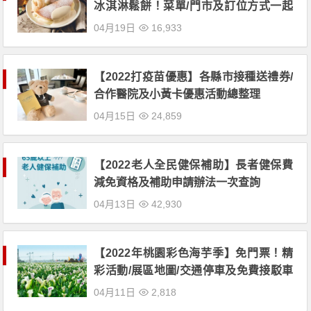
冰淇淋鬆餅！菜單/門市及訂位方式一起
看
04月19日
16,933
【2022打疫苗優惠】各縣市接種送禮券/
合作醫院及小黃卡優惠活動總整理
04月15日
24,859
【2022老人全民健保補助】長者健保費
減免資格及補助申請辦法一次查詢
04月13日
42,930
【2022年桃園彩色海芋季】免門票！精
彩活動/展區地圖/交通停車及免費接駁車
一次看
04月11日
2,818