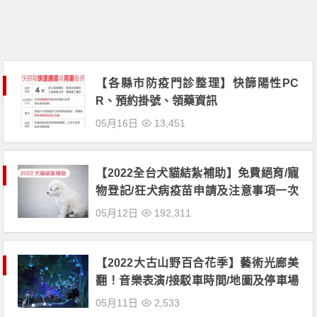
【各縣市防疫門診整理】快篩陽性PC
R、預約掛號、領藥資訊
05月16日
13,451
【2022全台犬貓結紮補助】免費絕育/寵
物登記/狂犬病疫苗申請及注意事項一次
看
05月12日
192,311
【2022大古山野百合花季】藝術光廊美
翻！音樂表演/接駁車時間/地圖及停車場
一起看！
05月11日
2,533