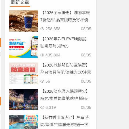
最新文章
【2026全家優惠】咖啡拿鐵
7折起/私品茶限時及寄杯優
惠！價格/菜單一起看
258,358
08/05
【2026年7-ELEVEN優惠】
咖啡限時5折/65
折/CITYCAFE菜單一起看！
435,804
08/05
【2026城鎮韌性防空演習】
全台演習時間/演練方式/注意
事項一次看！
56
08/05
【2026淡水漁人碼頭煙火】
時間/推薦觀賞地點/直播/交
通資訊一次看！
6,319
08/05
【新竹香山游泳池】免費時
間/票價/門票優惠/交通一次