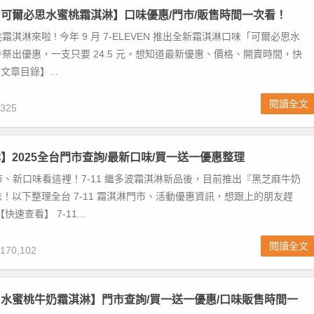
VEN可爾必思水蜜桃霜淇淋】口味優惠/門市/販售時間一次看！
淇淋來啦 ! 今年 9 月 7-ELEVEN 推出全新霜淇淋口味「可爾必思水
祭出優惠，一支只要 24.5 元。想知道最新優惠、價格、開賣時間，快
文章目錄】...
閱讀全文
325
淋】2025全台門市查詢/最新口味/買一送一優惠整理
門市、新口味看這裡！7-11 繼多波霜淇淋新品後，目前推出『黑芝麻牛奶
！以下整理全台 7-11 霜淇淋門市、活動優惠資訊，想跟上的朋友趕
速查看】 7-11...
閱讀全文
170,102
VEN水蜜桃牛奶霜淇淋】門市查詢/買一送一優惠/口味販售時間一