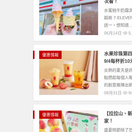
次看！
水蜜桃牛奶霜淇淋/
超商 7-ELE
送一。想知道..
06月14日
5,
水果珍珠第四
優惠情報
9/4每杯折10
炎熱的夏天是
點燃起每個人
的創意推陳出新
08月31日
9
【拉拉山、新
優惠情報
家！
盛夏時節除了