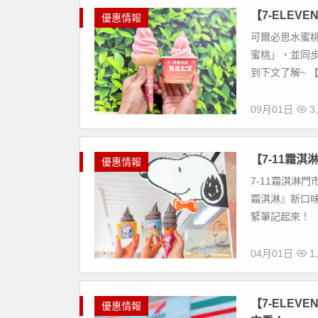
【7-ELE
優惠情報
可爾必思水蜜桃霜
蜜桃」，並同步
到下文了解~ 【
09月01日
3,
【7-11霜淇
優惠情報
7-11霜淇淋
霜淇淋』新口味
緊筆記起來！ 【快
04月01日
1,
【7-ELE
優惠情報