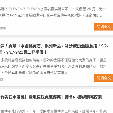
7-ELEVEN 7-ELEVEN水蜜桃霜淇淋來啦，一支優惠 25 元 ! 統一
VEN 將於 6/15 起開賣新霜淇淋口味—水蜜桃牛奶霜淇淋，活動期間買一
.
閱讀全文
006
彈！貢茶「水蜜桃寶石」系列新品，冰沙或奶蓋隨意搭！9/2-
元、9/17-9/21第二杯半價！
許多飲料店蠢蠢欲動的時機，毒辣的太陽不僅要融化大家的身子，更是
喝涼水的慾望。而夏天又是這些業者爭相吸引消費者的決勝時期，飲料
，台灣本地最值得驕傲的水果自然是首選之...
閱讀全文
43
竹尖石水蜜桃】產地直送免運優惠！農會/小農網購宅配到
芒果季不能錯過外，一年一度的水蜜桃季也已經來臨。雖然今年不能親