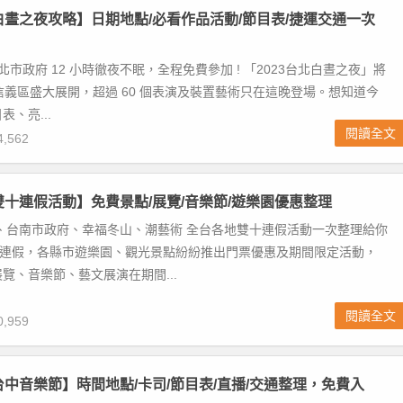
北白晝之夜攻略】日期地點/必看作品活動/節目表/捷運交通一次
北市政府 12 小時徹夜不眠，全程免費參加 ! 「2023台北白晝之夜」將
0/8 信義區盛大展開，超過 60 個表演及裝置藝術只在這晚登場。想知道今
、亮...
閱讀全文
,562
慶雙十連假活動】免費景點/展覽/音樂節/遊樂園優惠整理
、台南市政府、幸福冬山、潮藝術 全台各地雙十連假活動一次整理給你
天國慶連假，各縣市遊樂園、觀光景點紛紛推出門票優惠及期間限定活動，
覽、音樂節、藝文展演在期間...
閱讀全文
,959
滾台中音樂節】時間地點/卡司/節目表/直播/交通整理，免費入