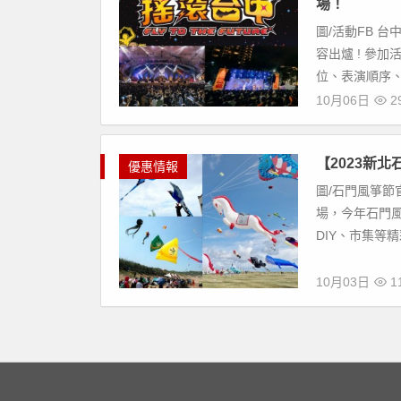
場！
圖/活動FB 台
容出爐 ! 參
位、表演順序、
10月06日
29
【2023新
優惠情報
圖/石門風箏節官
場，今年石門
DIY、市集等精
10月03日
11