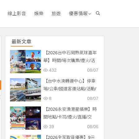
線上影音
娛樂
旅遊
優惠情報
最新文章
【2026台中石岡熱氣球嘉年
華】時間/場次購票/煙火/活
動/交通，土牛運動公園登
432
08/07
場！
【台中水湳轉運中心】停車
場/公車/國道客運站點/活動/
交通，啟用免費停車！
8
08/07
【2026永安漁港星繽樂】時
間地點/卡司/煙火/直播/交
通，免費入場！
39
08/06
【2026全家取貨優惠】9元