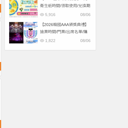
衛生紙時間/領取使用/兌換期
限一次看！
5,916
08/06
【2026韓國AAA頒獎典禮】
搶票時間/門票/出席名單/購
票一次看！
1,822
08/06