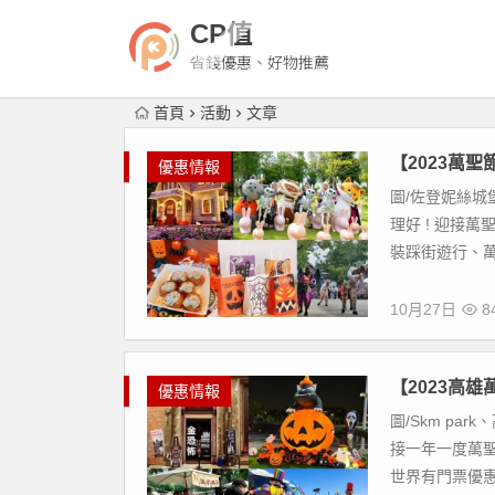
CP值
省錢優惠、好物推薦
首頁
活動
文章
【2023萬
優惠情報
圖/佐登妮絲城
理好 ! 迎接
裝踩街遊行、萬
10月27日
84
【2023高
優惠情報
圖/Skm pa
接一年一度萬
世界有門票優惠，S