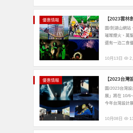
【2023雲
優惠情報
圖/劍湖山網站、
璀璨煙火、萬聖
還有一泊二食優
10月13日
2,
【2023台
優惠情報
圖/2023台
展」將在 10/
今年台灣設計展在
10月08日
13