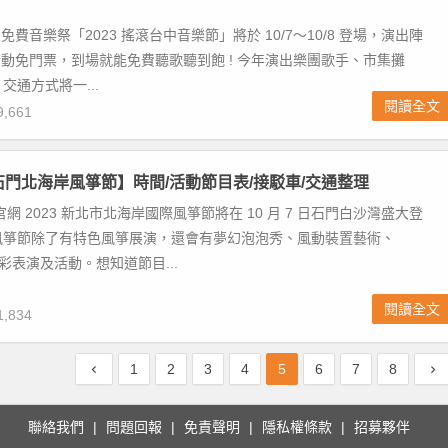
中免費音樂祭「2023 搖滾台中音樂節」將於 10/7～10/8 登場，演出陣
加活動免門票，到場就能免費聽歌聽到飽 ! 今年演出樂團歌手、市集攤
交通方式將一...
閱讀全文
,661
北石門北海岸風箏節】時間/活動節目表/接駁車/交通整理
網 2023 新北市北海岸國際風箏節將在 10 月 7 日石門白沙灣盛大登
風箏節除了有特色風箏展演，還會有夢幻泡泡秀、風動裝置藝術、
彩表演及活動。想知道節目...
閱讀全文
,834
1
2
3
4
5
6
7
8
聯絡我們
問題回報
免責聲明
隱私權條款
招募夥伴