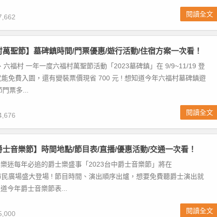
閱讀全文
,662
福村萬聖節】墓碑鎮時間/門票優惠/遊行活動/住宿方案一次看！
六福村 一年一度六福村萬聖節活動「2023墓碑鎮」在 9/9~11/19 登
能免費入園，還有變裝票價現省 700 元 ! 想知道今年六福村墓碑鎮遊
門票多...
閱讀全文
,676
中爵士音樂節】時間地點/節目表/直播/優惠活動/交通一次看！
爵士樂迷每年必追的爵士樂盛事「2023台中爵士音樂節」將在
/22 市民廣場盛大登場 ! 節目時間、演出順序出爐，想要免費聽爵士演出就
知道今年爵士音樂節表...
閱讀全文
,000