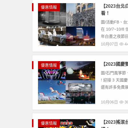
【2023台
優惠情報
看！
圖/活動FB、台
在 10/7~1
年白晝之夜節目表
10月07日
44
【2023國
優惠情報
圖/石門風箏節
! 迎接 3 
還有許多免費展
10月06日
30
【2023搖
優惠情報