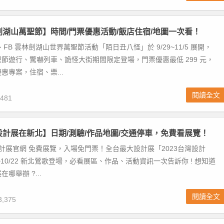
林劍湖山萬聖節】時間/門票優惠活動/飯店住宿/地圖一次看！
FB 雲林劍湖山世界萬聖節活動「陌日丑八怪」於 9/29~11/5 展開，
節遊行、驚嚇列車、詭怪大街期間限定登場，門票優惠最低 299 元，
惠專案，住宿、樂...
閱讀全文
481
灣設計展在新北】日期/測驗/作品地圖/交通停車，免費看展覽！
灣設計展官網 免費展覽，入場免門票！全台最大設計展「2023台灣設計
6~10/22 新北鶯歌登場，必看展區、作品、活動資訊一次告訴你 ! 想知道
哪舉辦 ?...
閱讀全文
,375