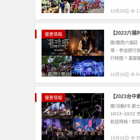
10月26日
17
【2023六
優惠情報
圖/關西六福莊、
場，參加遊行就
行時間 ? 萬聖節
10月16日
54
【2023台
優惠情報
圖/活動FB 
10/13~10
趁這時候 ! 想
10月16日
35