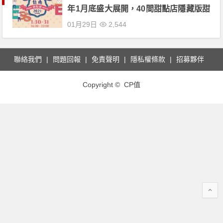
年1月底盛大展開，40間甜點店隱藏版甜
點大揭秘！
01月29日
2,544
聯絡我們
問題回報
免責聲明
隱私權條款
招募夥伴
Copyright © CP值