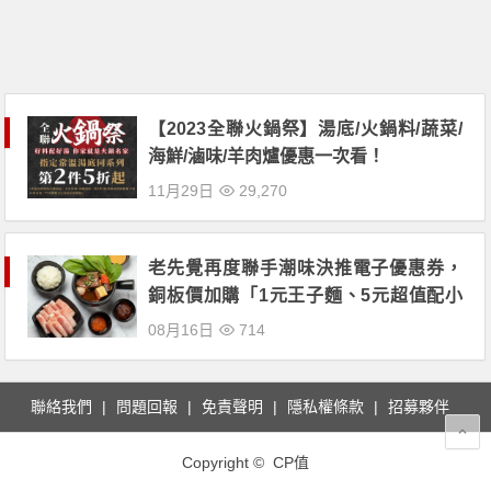
【2023全聯火鍋祭】湯底/火鍋料/蔬菜/
海鮮/滷味/羊肉爐優惠一次看！
11月29日
29,270
老先覺再度聯手潮味決推電子優惠券，
銅板價加購「1元王子麵、5元超值配小
菜、10元肉盤」！
08月16日
714
聯絡我們
問題回報
免責聲明
隱私權條款
招募夥伴
Copyright © CP值