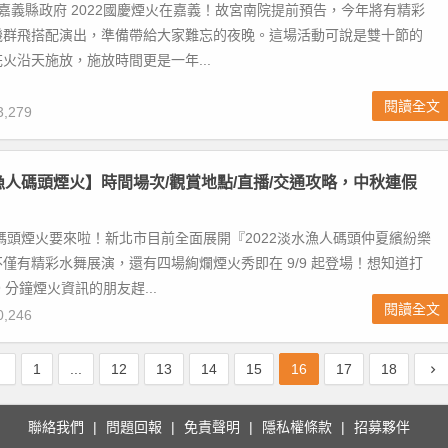
火/嘉義縣政府 2022國慶煙火在嘉義！故宮南院提前預告，今年將有精彩
機群飛搭配演出，準備帶給大家難忘的夜晚。這場活動可說是雙十節的
火沿天施放，施放時間更是一年...
閱讀全文
,279
水漁人碼頭煙火】時間場次/觀賞地點/直播/交通攻略，中秋連假
人碼頭煙火要來啦！新北市目前全面展開『2022淡水漁人碼頭仲夏繽紛樂
僅有精彩水舞展演，還有四場絢爛煙火秀即在 9/9 起登場！想知道打
 分鐘煙火資訊的朋友趕...
閱讀全文
,246
1
...
12
13
14
15
16
17
18
聯絡我們
問題回報
免責聲明
隱私權條款
招募夥伴