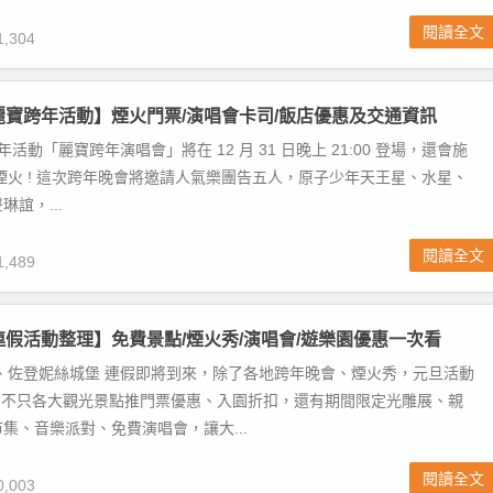
閱讀全文
,304
中麗寶跨年活動】煙火門票/演唱會卡司/飯店優惠及交通資訊
跨年活動「麗寶跨年演唱會」將在 12 月 31 日晚上 21:00 登場，還會施
高空煙火 ! 這次跨年晚會將邀請人氣樂團告五人，原子少年天王星、水星、
誼，...
閱讀全文
,489
旦連假活動整理】免費景點/煙火秀/演唱會/遊樂園優惠一次看
、佐登妮絲城堡 連假即將到來，除了各地跨年晚會、煙火秀，元旦活動
! 不只各大觀光景點推門票優惠、入園折扣，還有期間限定光雕展、親
集、音樂派對、免費演唱會，讓大...
閱讀全文
,003