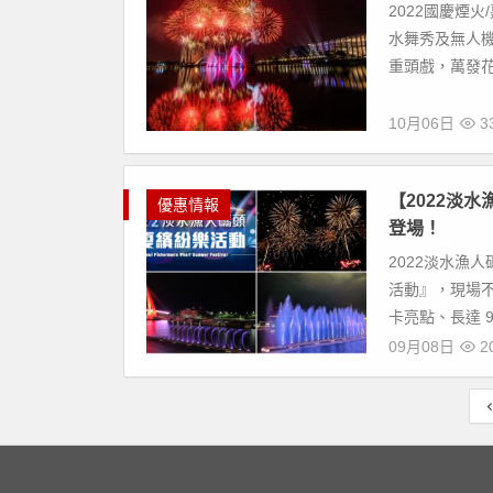
2022國慶煙
水舞秀及無人
重頭戲，萬發花
10月06日
33
【2022淡
優惠情報
登場！
2022淡水漁
活動』，現場不
卡亮點、長達 9
09月08日
20