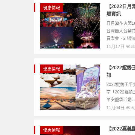
【2022日
優惠情報
場資訊
日月潭花火節1
台灣最大音樂花
音樂會、2 場無
11月17日
37
【2022鯤
優惠情報
訊
2022鯤鯓王平
南「2022鯤鯓
平安鹽袋活動..
11月04日
5,
【2022嘉
優惠情報