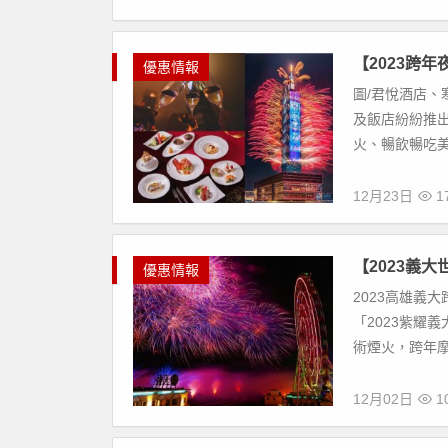
【2023跨
優惠情報
圖/君悅酒店、
及飯店紛紛推
火、暢飲暢吃美酒
12月23日
17
【2023義
優惠情報
2023高雄義大
「2023紫耀義
術煙火，跨年摩
12月02日
10