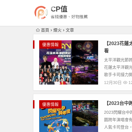
CP值
省錢優惠、好物推薦
首頁
煙火
文章
【2023花
優惠情報
看
太平洋觀光節跨年
花蓮太平洋觀光節
歌手卡司接力開.
12月30日
12
【2023台
優惠情報
2023閃耀台中
園跨年演唱會有
人氣卡司登台，