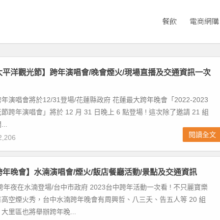
餐飲
電商網購
蓮太平洋觀光節】跨年演唱會/晚會煙火/現場直播及交通資訊一次
演唱會將於12/31登場/花蓮縣政府 花蓮最大跨年晚會「2022-2023
跨年演唱會」將於 12 月 31 日晚上 6 點登場 ! 這次除了邀請 21 組
..
閱讀全文
,206
中跨年晚會】水湳演唱會/煙火/飯店餐廳活動/景點及交通資訊
跨年夜在水湳登場/台中市政府 2023台中跨年活動一次看 ! 不只麗寶樂
高空煙火秀，台中水湳跨年晚會有周興哲、八三夭、告五人等 20 組
大里區也將舉辦跨年晚...