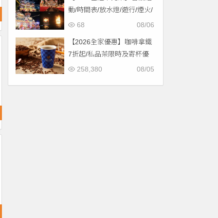
動/時間表/放水燈/遊行/煙火/
交通一次看！
68
08/06
【2026全家優惠】咖啡拿鐵
7折起/私品茶限時及寄杯優
惠！價格/菜單一起看
258,380
08/05