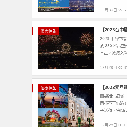
12月30日
61
【2023台
優惠情報
2023 年台中
放 330 秒
木星，療癒女聲琳
12月29日
31
【2023元
優惠情報
圖/新北市政府
同樣不可錯過 
子活動、快閃市
12月28日
10