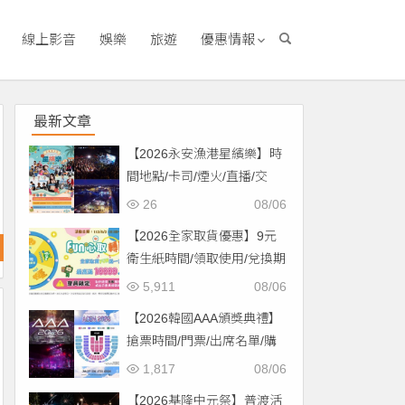
線上影音
娛樂
旅遊
優惠情報
最新文章
【2026永安漁港星繽樂】時
間地點/卡司/煙火/直播/交
通，免費入場！
26
08/06
【2026全家取貨優惠】9元
衛生紙時間/領取使用/兌換期
限一次看！
5,911
08/06
【2026韓國AAA頒獎典禮】
搶票時間/門票/出席名單/購
票一次看！
1,817
08/06
【2026基隆中元祭】普渡活