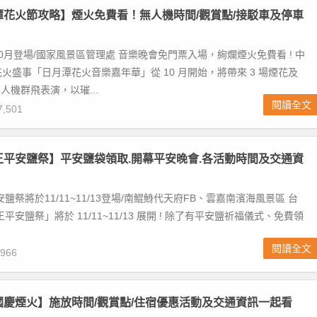
月潭花火節攻略】煙火免費看！無人機時間/觀賞點/接駁車及停車
0月登場/國家風景區管理處 音樂晚會免門票入場，絢爛煙火免費看 ! 中
火盛事「日月潭花火音樂嘉年華」從 10 月開始，將帶來 3 場煙花及
人機群飛表演，以璀...
閱讀全文
,501
鯓王平安鹽祭】平安鹽袋領取.開幕平安晚會.各活動時間及交通資
安鹽祭將於11/11~11/13登場/南鯤鯓代天府FB、雲嘉南濱海風景區 台
王平安鹽祭」將於 11/11~11/13 展開 ! 除了有平安鹽祈福儀式、免費領
.
閱讀全文
966
義國慶煙火】施放時間/觀賞點/住宿優惠活動及交通資訊一起看