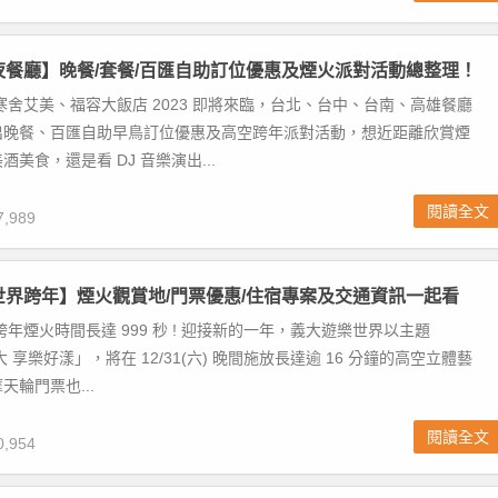
年夜餐廳】晚餐/套餐/百匯自助訂位優惠及煙火派對活動總整理！
寒舍艾美、福容大飯店 2023 即將來臨，台北、台中、台南、高雄餐廳
出晚餐、百匯自助早鳥訂位優惠及高空跨年派對活動，想近距離欣賞煙
美食，還是看 DJ 音樂演出...
閱讀全文
,989
大世界跨年】煙火觀賞地/門票優惠/住宿專案及交通資訊一起看
跨年煙火時間長達 999 秒 ! 迎接新的一年，義大遊樂世界以主題
大 享樂好漾」，將在 12/31(六) 晚間施放長達逾 16 分鐘的高空立體藝
天輪門票也...
閱讀全文
,954