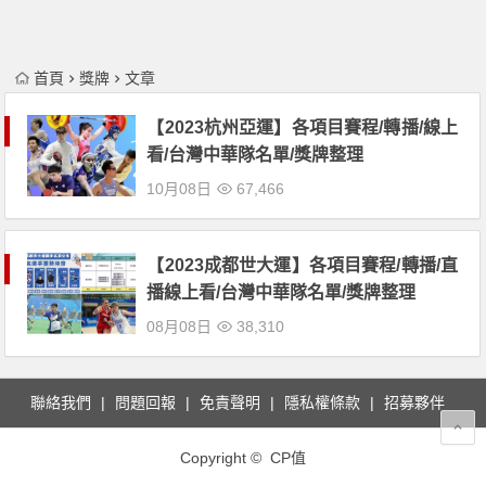
首頁
獎牌
文章
【2023杭州亞運】各項目賽程/轉播/線上
看/台灣中華隊名單/獎牌整理
10月08日
67,466
【2023成都世大運】各項目賽程/轉播/直
播線上看/台灣中華隊名單/獎牌整理
08月08日
38,310
聯絡我們
問題回報
免責聲明
隱私權條款
招募夥伴
Copyright © CP值