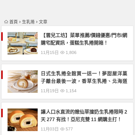
首頁
生乳捲
文章
【雲兒工坊】菜單推薦/價錢優惠/門市/網
購宅配資訊，蛋糕生乳捲開箱！
11月15日
1,806
日式生乳捲全館買一送一！夢甜屋洋菓
子離台最後一波，香草生乳捲、北海道
奶霜鬆餅、閃電抹茶泡芙限時販售！
11月19日
1,154
讓人口水直流的嫩仙草撞奶生乳捲限時 2
天 277 有找！亞尼克雙 11 網購主打！
11月03日
577