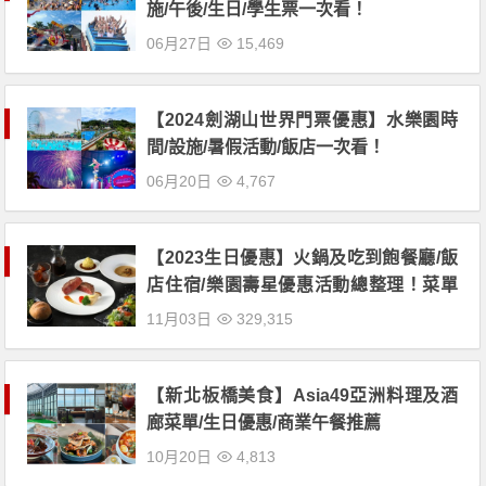
施/午後/生日/學生票一次看！
06月27日
15,469
【2024劍湖山世界門票優惠】水樂園時
間/設施/暑假活動/飯店一次看！
06月20日
4,767
【2023生日優惠】火鍋及吃到飽餐廳/飯
店住宿/樂園壽星優惠活動總整理！菜單
及門市地點一起看
11月03日
329,315
【新北板橋美食】Asia49亞洲料理及酒
廊菜單/生日優惠/商業午餐推薦
10月20日
4,813