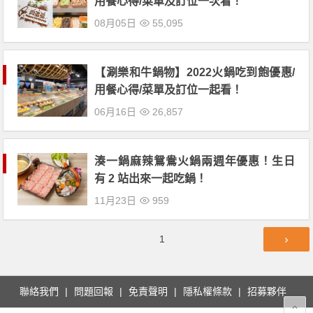
用餐心得/菜單及訂位一次看！
08月05日
55,095
【涮樂和牛鍋物】2022火鍋吃到飽優惠/
用餐心得/菜單及訂位一起看！
06月16日
26,857
湊一鍋麻辣鴛鴦火鍋兩週年優惠！生日
有 2 站出來一起吃鍋！
11月23日
959
文
第
1
章
頁
導
覽
聯絡我們
問題回報
免責聲明
隱私權條款
招募夥伴