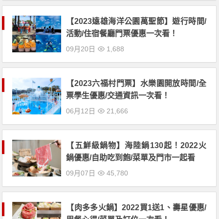
【2023遠雄海洋公園萬聖節】遊行時間/
活動/住宿餐廳門票優惠一次看！
09月20日
1,688
【2023六福村門票】水樂園開放時間/全
票學生優惠/交通資訊一次看！
06月12日
21,666
【五鮮級鍋物】海陸鍋130起！2022火
鍋優惠/自助吃到飽/菜單及門市一起看
09月07日
45,780
【肉多多火鍋】2022買1送1、壽星優惠/