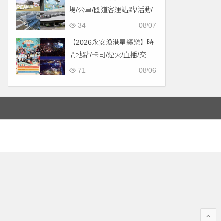
場/公車/國道客運站點/活動/
交通，啟用免費停車！
34
08/07
【2026永安漁港星繽樂】時
間地點/卡司/煙火/直播/交
通，免費入場！
71
08/06