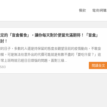
餐飲
電商網購
限定的「盲盒餐食」，讓你每天對於便當充滿期待！「盲盒」
探討！
封的日子，多數的人還是持保留的態度去觀望目前的疫情動向，不敢妄
用餐，可是無法任意外出的代價可能就是有數不盡的「要吃什麼？」這
常上班時就已經日日煩惱的問題，面對三級...
閱讀全文
583