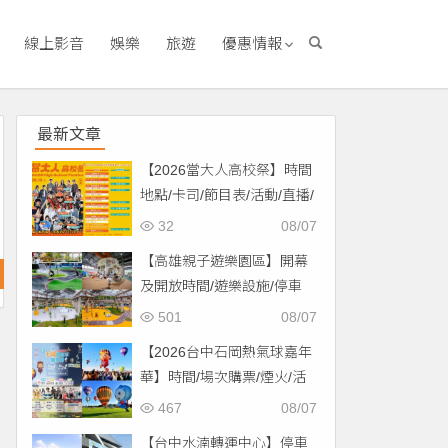
線上影音
娛樂
旅遊
優惠情報
最新文章
【2026當大人高校祭】時間
地點/卡司/節目表/活動/直播/
交通，免費入場！
32
08/07
【高雄親子遊樂園區】開幕
及開放時間/遊樂設施/停車
場/交通一次看！
501
08/07
【2026台中石岡熱氣球嘉年
華】時間/場次購票/煙火/活
動/交通，土牛運動公園登
467
08/07
場！
【台中水湳轉運中心】停車