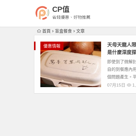
CP值
省錢優惠、好物推薦
首頁
盲盒餐食
文章
天母天龍人
優惠情報
是什麼深度
即使到了微解
自的到餐應內
個問題產生。平
07月15日
1,