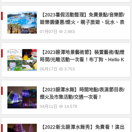
【2023暑假活動整理】免費景點/音樂節/
遊樂園優惠/煙火，親子旅遊、玩水、表
演通通有！
07月07日
2,883
【2023碧潭地景藝術節】裝置藝術/點燈
時間/光雕活動一次看！布丁狗、Hello K
itty登場
06月17日
3,753
【2023碧潭水舞】時間地點/表演節目表/
煙火及市集活動/交通一次看！
04月11日
14,578
【2022新北碧潭水舞秀】免費看！演出