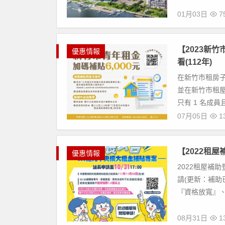
01月03日
75
【2023新
優惠情報
看(112年)
在新竹市租房子
並在新竹市租屋
只有 1 名成員
07月05日
13
【2022租
優惠情報
2022租屋補助
請(更新：補助
『資格放寬』、
08月31日
13