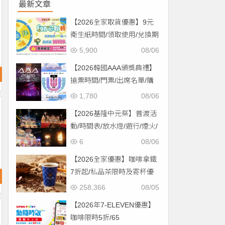
最新文章
【2026全家取貨優惠】9元
衛生紙時間/領取使用/兌換期
限一次看！
5,900
08/06
【2026韓國AAA頒獎典禮】
搶票時間/門票/出席名單/購
票一次看！
1,780
08/06
【2026基隆中元祭】普渡活
動/時間表/放水燈/遊行/煙火/
交通一次看！
6
08/06
【2026全家優惠】咖啡拿鐵
7折起/私品茶限時及寄杯優
惠！價格/菜單一起看
258,366
08/05
【2026年7-ELEVEN優惠】
咖啡限時5折/65