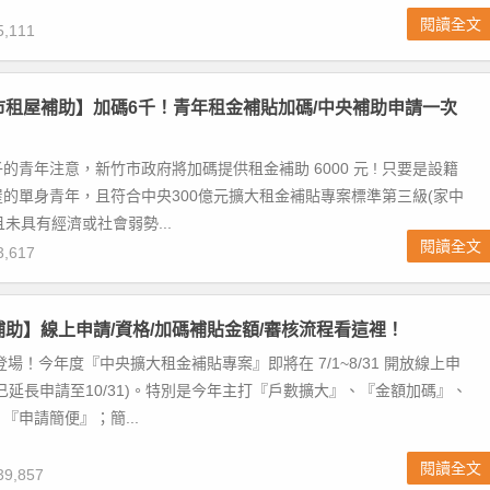
閱讀全文
,111
竹市租屋補助】加碼6千！青年租金補貼加碼/中央補助申請一次
的青年注意，新竹市政府將加碼提供租金補助 6000 元 ! 只要是設籍
的單身青年，且符合中央300億元擴大租金補貼專案標準第三級(家中
且未具有經濟或社會弱勢...
閱讀全文
,617
屋補助】線上申請/資格/加碼補貼金額/審核流程看這裡！
登場！今年度『中央擴大租金補貼專案』即將在 7/1~8/31 開放線上申
已延長申請至10/31)。特別是今年主打『戶數擴大』、『金額加碼』、
『申請簡便』；簡...
閱讀全文
9,857