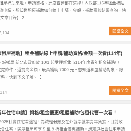
府租屋補助來啦，申請資格、進度查詢都在這裡 ! 內政部115年租金補貼
1/1 開放申請，想知道租屋補助如何線上申請、金額、補助審核結果查詢，快
章目錄】 2...
閱讀全文
,104
市租屋補助】租金補貼線上申請/補助資格/金額一次看(114年)
、城鄉局 新北市政府於 10/1 起受理新北市114年度青年租金補貼申
寬條件，還提高金額，最高補助 7000 元。想知道租屋補助對象、線
，快到下文了解~ 【...
閱讀全文
114
青年住宅申請】資格/租金優惠/租屋補助/包租代管一次看！
 2025社會住宅看這裡 ! 為減輕弱勢及在外就學就業青年負擔，目前政
會住宅，民眾租屋可享 5 至 8 折租金優惠補助。想知道社會住宅申請