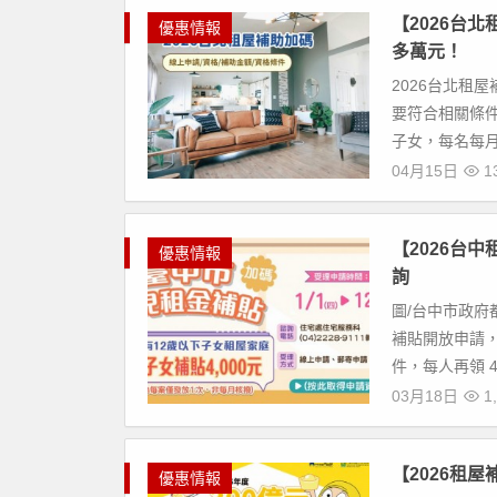
【2026台
優惠情報
多萬元！
2026台北租
要符合相關條件，
子女，每名每月加領
04月15日
1
【2026台
優惠情報
詢
圖/台中市政府
補貼開放申請
件，每人再領 400
03月18日
1,
【2026租
優惠情報