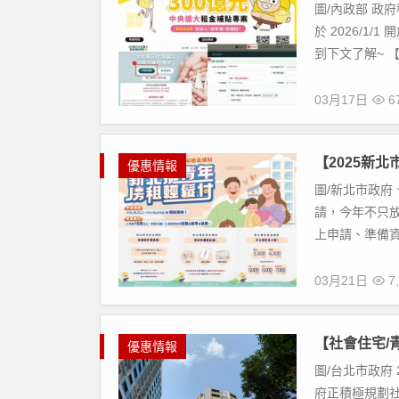
圖/內政部 政
於 2026/
到下文了解~ 【文
03月17日
67
【2025新北
優惠情報
圖/新北市政府
請，今年不只放
上申請、準備資料
03月21日
7,
【社會住宅/
優惠情報
圖/台北市政府
府正積極規劃社