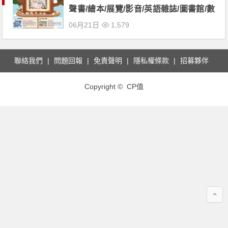
聲書/繪本/展覽/影音/英語雜誌/圖書館/數
位學程/開放式課程資源整理
06月21日
1,579
聯絡我們
問題回報
免責聲明
隱私權條款
招募夥伴
Copyright © CP值