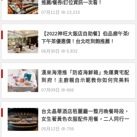
推薦/餐券/訂位資訊一次看！
07月11日
13,215
【2022神旺大飯店自助餐】伯品廊午茶/
下午茶優惠價！台北吃到飽推薦！
06月30日
5,832
漢來海港推「防疫海鮮箱」免運費宅配
到府！主廚親自示範教你如何完美料
理！
07月09日
666
台北晶華酒店栢麗廳一整月晚餐時段，
女生著黃色衣服配件用餐，二人同行一
人免費！
05月12日
756