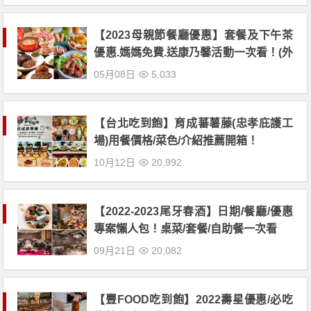
【2023母親節餐廳優惠】套餐及下午茶
優惠.媽媽免費.送康乃馨活動一次看！(外
帶.外送也適用)
05月08日
5,033
【台北吃到飽】育成蕃薯藤(忠孝庇護工
場)用餐價格/菜色/介紹推薦開箱！
10月12日
20,992
【2022-2023尾牙春酒】日期/餐廳/優惠
專案懶人包！桌菜/套餐/自助餐一次看
09月21日
20,082
【豐FOOD吃到飽】2022壽星優惠/必吃