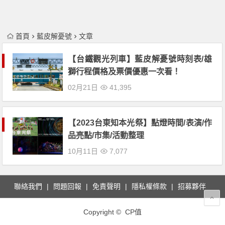
首頁
藍皮解憂號
文章
【台鐵觀光列車】藍皮解憂號時刻表/雄
獅行程價格及票價優惠一次看！
02月21日
41,395
【2023台東知本光祭】點燈時間/表演/作
品亮點/市集/活動整理
10月11日
7,077
聯絡我們
問題回報
免責聲明
隱私權條款
招募夥伴
Copyright © CP值