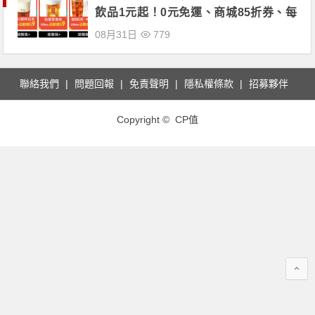
飲品1元起！0元免運、商城85折券、每
天三時段9元商品限量搶購！
08月31日
779
聯絡我們
問題回報
免責聲明
隱私權條款
招募夥伴
Copyright © CP值