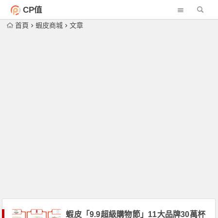
CP值
首頁
蝦皮商城
文章
蝦皮「9.9超級購物節」11大品牌30萬杯