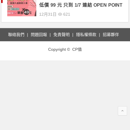
低價 99 元 只到 1/7 連結 OPEN POINT
會員再領 50 元折價券！
12月31日
621
聯絡我們
問題回報
免責聲明
隱私權條款
招募夥伴
Copyright © CP值