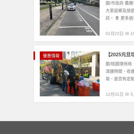
圖/市政府 農
大家返鄉及旅
訊。 🧧 更多
01月22日
15
【2025元
優惠情報
圖/桃園環保局
清運時間、收
圾、是否有定點
12月31日
3,