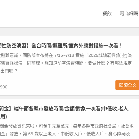
餐飲
電商網購
鎮韌性防空演習】全台時間/避難所/室內外應對措施一次看！
難意識，國防部宣布將在 7/15~7/18 實施「2025城鎮韌性(防空)演
習實兵操演一同辦理。想知道防空演習時間、要做什麼 ? 有哪些規定
門嗎 ? ...
閱讀全文
900
慰問金】端午節各縣市發放時間/金額/對象一次看(中低收.老人.
用)
慰問金發放資訊來啦，可領千元至萬元 ! 每年各縣市政府社會局、社會處
金」發放，讓 65 歲以上老人、中低收入戶、低收入戶、身心障礙及