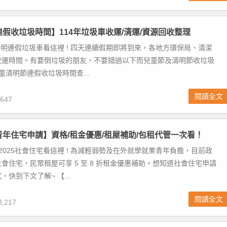
明連假收垃圾時間】114年垃圾車收運/清運/資源回收整理
25清明連假垃圾車看這裡 ! 四天連續假期即將到來，各地方環保局、清潔
收運時間。有要倒垃圾的朋友，不要錯過以下而兒童節及清明節收垃圾
兒童清明節連假收垃圾時間查...
閱讀全文
647
青年住宅申請】資格/租金優惠/租屋補助/包租代管一次看！
 2025社會住宅看這裡 ! 為減輕弱勢及在外就學就業青年負擔，目前政
會住宅，民眾租屋可享 5 至 8 折租金優惠補助。想知道社會住宅申請
快到下文了解~ 【...
閱讀全文
,217