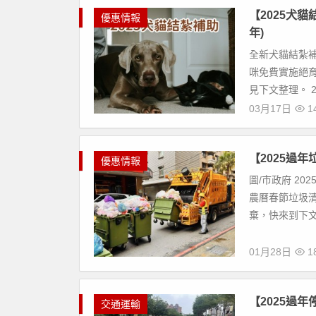
【2025犬貓
優惠情報
年)
全新犬貓結紮補
咪免費實施絕
見下文整理。 2
03月17日
14
【2025過
優惠情報
圖/市政府 2
農曆春節垃圾
棄，快來到下文了
01月28日
18
【2025過
交通運輸