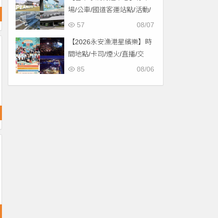
場/公車/國道客運站點/活動/
交通，啟用免費停車！
57
08/07
【2026永安漁港星繽樂】時
間地點/卡司/煙火/直播/交
通，免費入場！
85
08/06