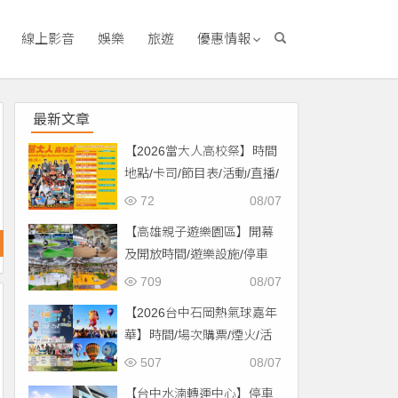
線上影音
娛樂
旅遊
優惠情報
最新文章
【2026當大人高校祭】時間
地點/卡司/節目表/活動/直播/
交通，免費入場！
72
08/07
【高雄親子遊樂園區】開幕
及開放時間/遊樂設施/停車
場/交通一次看！
709
08/07
【2026台中石岡熱氣球嘉年
華】時間/場次購票/煙火/活
動/交通，土牛運動公園登
507
08/07
場！
【台中水湳轉運中心】停車