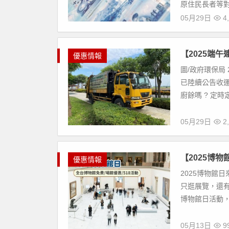
原住民長者等對
05月29日
4,
【2025端
優惠情報
圖/政府環保局 
已陸續公告收運
廚餘嗎 ? 定時定
05月29日
2,
【2025博
優惠情報
2025博物館日
只逛展覽，還
博物館日活動，
05月13日
9