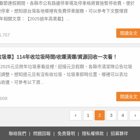
曆春節連假期間，各縣市公有路邊停車場及停車格將實施暫停收費，便於
遊停車。想知道台灣各地哪裡有免費停車服務，可以參考下文整理資
過年相關文章：【2025過年高乘載】...
閱讀全文
,757
旦垃圾車】114年收垃圾時間/收運清運/資源回收一次看！
 2025元旦跨年垃圾車看這裡 ! 迎接元旦假期，各縣市清潔隊公告垃圾
運調整。想知道元旦有沒有收垃圾、垃圾車即時位置、哪裡可以丟垃
收運，可參考以下資...
閱讀全文
008
1
2
3
4
聯絡我們
問題回報
免責聲明
隱私權條款
招募夥伴