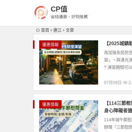
CP值
省錢優惠、好物推薦
首頁
連江
文章
【2025城
優惠情報
為加強全民防空避
習」，與漢光演
? 演習期間可以出
07月09日
2,
【114三節
優惠情報
身心障礙者適
114年端午節
辦理「三節慰問