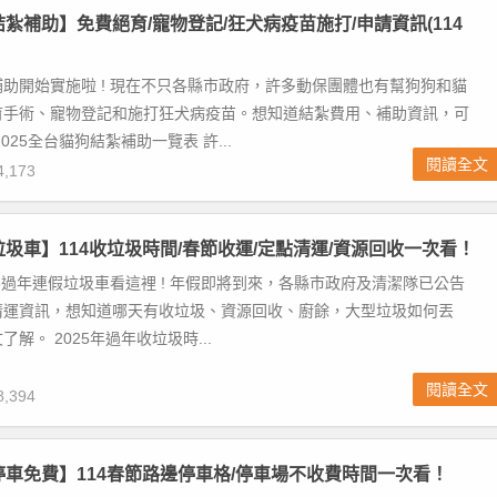
結紮補助】免費絕育/寵物登記/狂犬病疫苗施打/申請資訊(114
助開始實施啦 ! 現在不只各縣市政府，許多動保團體也有幫狗狗和貓
育手術、寵物登記和施打狂犬病疫苗。想知道結紮費用、補助資訊，可
025全台貓狗結紮補助一覽表 許...
閱讀全文
,173
年垃圾車】114收垃圾時間/春節收運/定點清運/資源回收一次看！
025過年連假垃圾車看這裡 ! 年假即將到來，各縣市政府及清潔隊已公告
清運資訊，想知道哪天有收垃圾、資源回收、廚餘，大型垃圾如何丟
解。 2025年過年收垃圾時...
閱讀全文
,394
年停車免費】114春節路邊停車格/停車場不收費時間一次看！