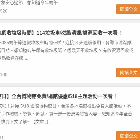
象安心過節，想知道今年端午...
閱讀全文
926
午連假收垃圾時間】114垃圾車收運/清運/資源回收一次看！
2025端午節連假垃圾車時間來啦 ! 迎接 3 天連續假期，各縣市清潔隊
日期。想知道端午節有收垃圾嗎 ? 哪幾天不收垃圾 ? 有收資源回收或
點收運在哪 ...
閱讀全文
185
物館日】全台博物館免費/場館優惠/518主題活動一次看！
來啦 ! 迎接 5/18 國際博物館日，台灣各地場館推出免費入館活動，不
有手作體驗、導覽、解謎、買一送一優惠等豐富內容。想知道今年全台
快到下文了解~ 【文章目...
閱讀全文
91