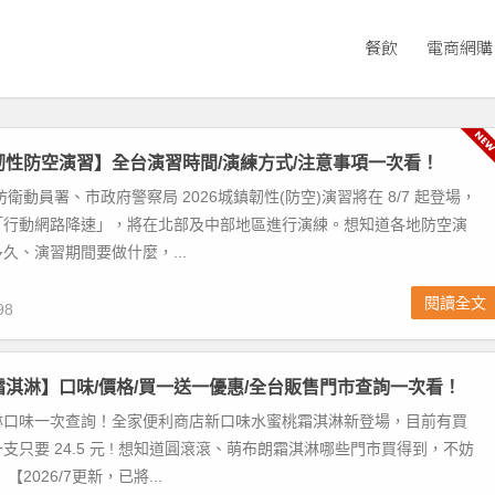
餐飲
電商網購
鎮韌性防空演習】全台演習時間/演練方式/注意事項一次看！
衛動員署、市政府警察局 2026城鎮韌性(防空)演習將在 8/7 起登場，
「行動網路降速」，將在北部及中部地區進行演練。想知道各地防空演
久、演習期間要做什麼，...
閱讀全文
98
家霜淇淋】口味/價格/買一送一優惠/全台販售門市查詢一次看！
淋口味一次查詢！全家便利商店新口味水蜜桃霜淇淋新登場，目前有買
支只要 24.5 元 ! 想知道圓滾滾、萌布朗霜淇淋哪些門市買得到，不妨
2026/7更新，已將...