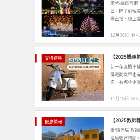
圖/各縣市官網 
會，除了到現
場直播、線上看
12月30日
4
【2025機
交通運輸
新一年度機車補
購電動機車也
訊、有哪些企業
11月19日
5,
【2025教
優惠情報
圖/環保局 教
垃圾收運時間，