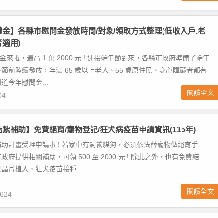
午禮金】各縣市慰問金發放時間/對象/領取方式整理(低收入戶.老
者適用)
金來啦，最高 1 萬 2000 元 ! 迎接端午節到來，各縣市政府準備了端午
節前陸續發放，年滿 65 歲以上老人、55 歲原住民、身心障礙者都有
道今年慰問金...
閱讀全文
04
結紮補助】免費絕育/寵物登記/狂犬病疫苗申請資訊(115年)
助計畫受理申請啦 ! 若家中有飼養貓狗，必須依法替寵物做絕育手
府提供相關補助，可領 500 至 2000 元 ! 除此之外，也有免費結
晶片植入、狂犬疫苗接種...
閱讀全文
624