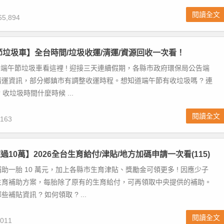
閱讀全文
5,894
午節垃圾車】全台時間/垃圾收運/清運/資源回收一次看！
026端午節垃圾車看這裡 ! 迎接三天連續假期，各縣市政府環保局公告端
運資訊，部分鄉鎮市有調整收運時程。想知道端午節有收垃圾嗎 ? 連
 收垃圾時間什麼時候 ...
閱讀全文
163
10萬】2026全台生育給付/津貼/地方加碼申請一次看(115)
助一胎 10 萬元，加上各縣市生育津貼、獎勵金可領更多 ! 因應少子
生育補助方案，每胎除了原有的生育給付，可再領取中央提供的補助。
補貼資訊 ? 如何領取 ? ...
閱讀全文
011