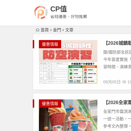
CP值
省錢優惠、好物推薦
首頁
金門
文章
【2026城
優惠情報
圖/國防部全民防
今年首度實施
習時間、演練多
08月05日
1
【2026全
優惠情報
全家門市霜淇
一送一活動，一
參考文內整理。 【