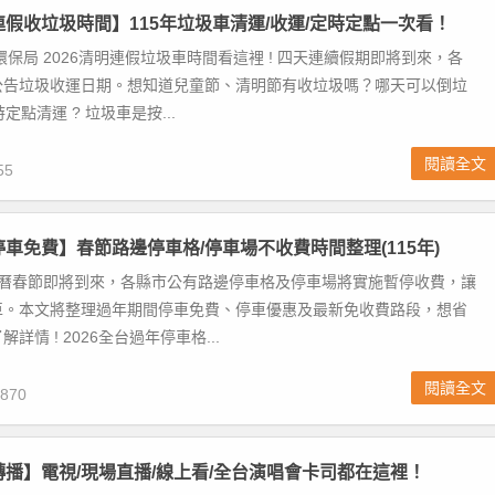
明連假收垃圾時間】115年垃圾車清運/收運/定時定點一次看！
環保局 2026清明連假垃圾車時間看這裡 ! 四天連續假期即將到來，各
公告垃圾收運日期。想知道兒童節、清明節有收垃圾嗎？哪天可以倒垃
時定點清運 ? 垃圾車是按...
閱讀全文
55
年停車免費】春節路邊停車格/停車場不收費時間整理(115年)
農曆春節即將到來，各縣市公有路邊停車格及停車場將實施暫停收費，讓
車。本文將整理過年期間停車免費、停車優惠及最新免收費路段，想省
詳情 ! 2026全台過年停車格...
閱讀全文
870
年轉播】電視/現場直播/線上看/全台演唱會卡司都在這裡！