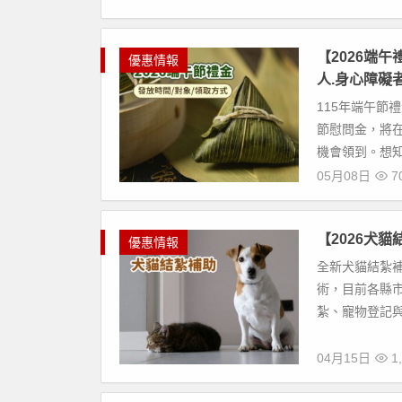
【2026端
優惠情報
人.身心障礙
115年端午節禮
節慰問金，將在
機會領到。想知
05月08日
7
【2026犬貓
優惠情報
全新犬貓結紮補
術，目前各縣市政
紮、寵物登記與
04月15日
1,