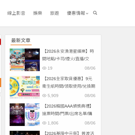
線上影音
娛樂
旅遊
優惠情報
最新文章
【2026永安漁港星繽樂】時
間地點/卡司/煙火/直播/交
通，免費入場！
19
08/06
【2026全家取貨優惠】9元
衛生紙時間/領取使用/兌換期
限一次看！
5,909
08/06
【2026韓國AAA頒獎典禮】
搶票時間/門票/出席名單/購
票一次看！
1,806
08/06
【2026基隆中元祭】普渡活