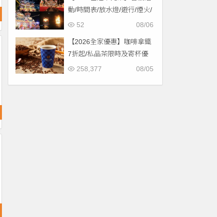
動/時間表/放水燈/遊行/煙火/
交通一次看！
52
08/06
【2026全家優惠】咖啡拿鐵
7折起/私品茶限時及寄杯優
惠！價格/菜單一起看
258,377
08/05