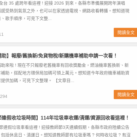
全台 35 處跨年看這裡 ! 迎接 2026 到來，各縣市準備展開跨年演唱
場感受熱到氣氛之外，也可以在家透過電視、網路收看轉播。想知道現
、歌手順序，可見下文整...
閱讀全文
11
車補助】報廢/舊換新/免貨物稅/新購機車補助申請一次看！
助來啦 ! 現在不只報廢老舊機車有回收獎勵金，燃油機車舊換新、新
有補助，搭配地方環保局加碼可領上萬元。想知道今年政府機車補助資
提供加碼，可見下文整理。 【文章目...
閱讀全文
294
師節連假收垃圾時間】114年垃圾車收運/清運/資源回收看這裡！
師節連假垃圾車看這裡 ! 迎接教師節3天連續假期，各縣市政府陸續公告
包括休息日、清運日。想知道教師節有垃圾車嗎 ? 何時收垃圾 ? 有沒