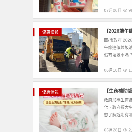
07月06日
96
【2026端
優惠情報
圖/市政府 2
午節連假垃圾清
假有垃圾車嗎 ?
06月18日
1,
【生育補助超過
優惠情報
政府加碼生育補
化，政府擴大
想了解近期有哪些
05月28日
2,