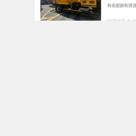
有收廚餘和資源回
09月26日
9
【2025停
優惠情報
看！
圖/氣象署 樺
前進，為此中央
道各地放假標準、
09月24日
4,
【楊柳颱風停
優惠情報
圖/中央氣象署
報，2025/8
金門的西方。想