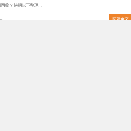
收 ? 快把以下整理...
閱讀全文
85
班停課最新通知】各縣市樺加沙颱風公告/上班上課情形/標準一次
加沙颱風停班停課來啦 ! 強颱樺加沙現在在台灣西南方外海，正往西北西
氣象署已於 9/22 發布海上陸上颱風警報，並提供最新颱風消息。想知
9/23 有哪些縣市...
閱讀全文
654
班停課最新通知】各縣市公告/放假標準/宣布時間一次看！
 楊柳颱風停班停課資訊看這裡 ! 中央氣象署已發布海上及陸上颱風警
/13 花蓮、台東、台南、高雄等地將受颱風及外圍環流影響，預估 8/14 到
知道停班停課標...