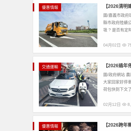
【2026清
優惠情報
圖/嘉義市政府
縣市政府陸續
圾 ? 是否有定
04月02日
7
【2026過
交通運輸
圖/政府網站 
大家回家好停
荷包快到下文了解
02月12日
8,
【2026跨
優惠情報