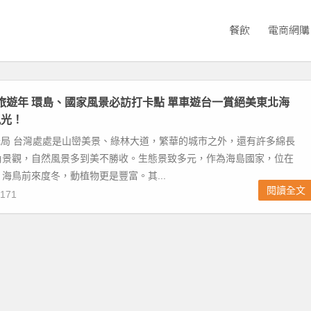
餐飲
電商網購
行車旅遊年 環島、國家風景必訪打卡點 單車遊台一賞絕美東北海
風光！
觀光局 台灣處處是山巒美景、綠林大道，繁華的城市之外，還有許多綿長
角景觀，自然風景多到美不勝收。生態景致多元，作為海島國家，位在
海鳥前來度冬，動植物更是豐富。其...
閱讀全文
171