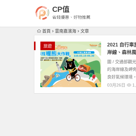
CP值
省錢優惠、好物推薦
首頁
雲南嘉濱海
文章
2021 自
旅遊
岸線、森林
圖 / 交通部
的海岸線及岬
良好氣候環境，
03月26日
1,