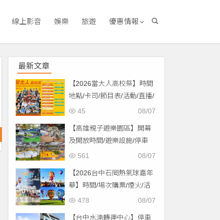
線上影音
娛樂
旅遊
優惠情報
最新文章
【2026當大人高校祭】時間
地點/卡司/節目表/活動/直播/
交通，免費入場！
45
08/07
【高雄親子遊樂園區】開幕
及開放時間/遊樂設施/停車
場/交通一次看！
561
08/07
【2026台中石岡熱氣球嘉年
華】時間/場次購票/煙火/活
動/交通，土牛運動公園登
478
08/07
場！
【台中水湳轉運中心】停車