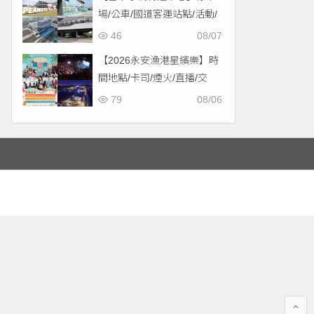
場/公車/國道客運站點/活動/
交通，啟用免費停車！
46
08/07
【2026永安漁港星繽樂】時
間地點/卡司/煙火/直播/交
通，免費入場！
79
08/06