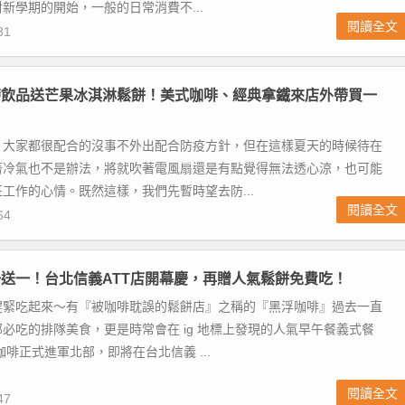
新學期的開始，一般的日常消費不...
閱讀全文
31
帶飲品送芒果冰淇淋鬆餅！美式咖啡、經典拿鐵來店外帶買一
，大家都很配合的沒事不外出配合防疫方針，但在這樣夏天的時候待在
著冷氣也不是辦法，將就吹著電風扇還是有點覺得無法透心涼，也可能
工作的心情。既然這樣，我們先暫時望去防...
閱讀全文
64
送一！台北信義ATT店開幕慶，再贈人氣鬆餅免費吃！
趕緊吃起來～有『被咖啡耽誤的鬆餅店』之稱的『黑浮咖啡』過去一直
必吃的排隊美食，更是時常會在 ig 地標上發現的人氣早午餐義式餐
咖啡正式進軍北部，即將在台北信義 ...
閱讀全文
47