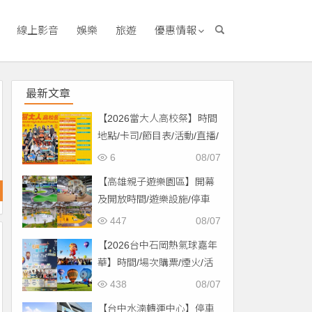
線上影音
娛樂
旅遊
優惠情報
最新文章
【2026當大人高校祭】時間
地點/卡司/節目表/活動/直播/
交通，免費入場！
6
08/07
【高雄親子遊樂園區】開幕
及開放時間/遊樂設施/停車
場/交通一次看！
447
08/07
【2026台中石岡熱氣球嘉年
華】時間/場次購票/煙火/活
動/交通，土牛運動公園登
438
08/07
場！
【台中水湳轉運中心】停車