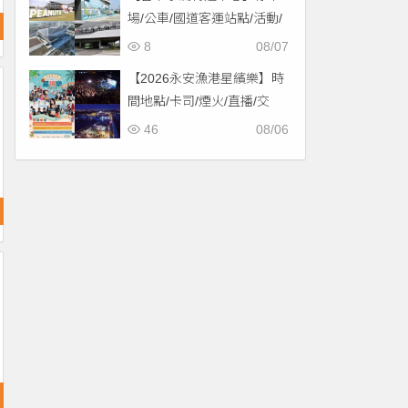
場/公車/國道客運站點/活動/
交通，啟用免費停車！
8
08/07
【2026永安漁港星繽樂】時
間地點/卡司/煙火/直播/交
通，免費入場！
46
08/06