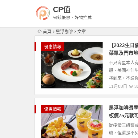
CP值
省錢優惠、好物推薦
首頁
黑浮咖啡
文章
【2023生
優惠情報
菜單及門市
不只壽星本人有
蝦、美國神仙
將到來，不論你
11月03日
32
黑浮咖啡憑
優惠情報
板價75元就
從疫情三級警
施，但還是不免