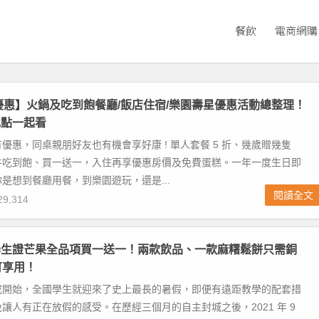
餐飲
電商網購
日優惠】火鍋及吃到飽餐廳/飯店住宿/樂園壽星優惠活動總整理！
地點一起看
優惠，同桌親朋好友也有機會享好康 ! 單人套餐 5 折、幾歲贈幾隻
牛吃到飽、買一送一，入住再享優惠房價及免費蛋糕。一年一度生日即
是想到餐廳用餐，到樂園遊玩，還是...
閱讀全文
9,314
學生證芒果全品項買一送一！兩款飲品、一款麻糬鬆餅只需銅
可享用！
戒開始，全國學生就迎來了史上最長的暑假，即便有遠距教學的配套措
讓人有正在放假的感受。在歷經三個月的自主封城之後，2021 年 9