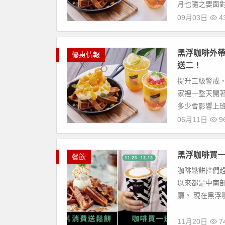
月也隨之要面對
09月03日
4
黑浮咖啡外
優惠情報
送二！
提升三級警戒
家裡一整天開
多少會影響上班
06月11日
9
黑浮咖啡買一
餐飲
咖啡鬆餅控們
以來都是中南部
廳。 現在黑浮
11月20日
7