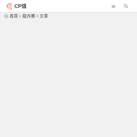
CP值
首頁
龍舟賽
文章