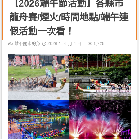
【2026端午節活動】各縣市
龍舟賽/煙火/時間地點/端午連
假活動一次看！
✍️
離不開水的魚
2026 年 6 月 4 日
1,725