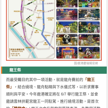
圖/
鹿港慶端陽官網
龍王祭
而最受矚目的其中一項活動，就是龍舟賽前的
「龍王
祭」
，結合繞境、龍舟點睛與下水儀式等，以祈求賽事
順利與平安。今年鹿港確定將在 6/7 舉行龍王祭，並會
邀請雲林拱範宮龍王一同駐駕，進行繞境活動，是首次