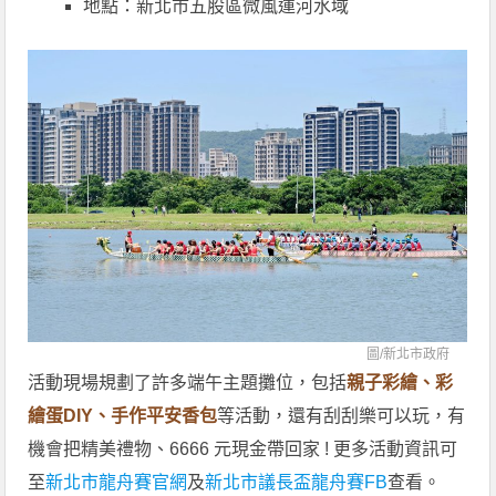
地點：新北市五股區微風運河水域
圖/
新北市政府
活動現場規劃了許多端午主題攤位，包括
親子彩繪、彩
繪蛋DIY、手作平安香包
等活動，還有刮刮樂可以玩，有
機會把精美禮物、6666 元現金帶回家 ! 更多活動資訊可
至
新北市龍舟賽官網
及
新北市議長盃龍舟賽FB
查看。