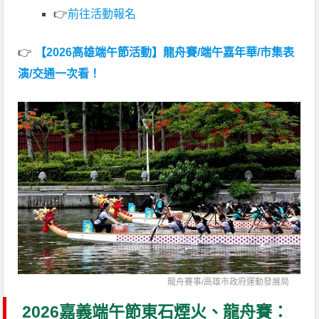
👉
前往活動報名
👉
【2026高雄端午節活動】龍舟賽/端午嘉年華/市集表
演/交通一次看！
龍舟賽事/
高雄市政府運動發展局
2026嘉義端午節東石煙火、龍舟賽：