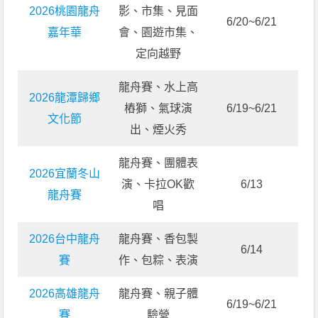
2026桃園龍舟
影、市集、見面
6/20~6/21
嘉年華
會、園遊市集、
定向越野
龍舟賽、水上高
2026龍潭歸鄉
樁獅、氣球演
6/19~6/21
文化節
出、煙火秀
龍舟賽、團體表
2026宜蘭冬山
演、卡拉OK歡
6/13
龍舟賽
唱
2026台中龍舟
龍舟賽、香包製
6/14
賽
作、包粽、表演
2026高雄龍舟
龍舟賽、親子體
6/19~6/21
賽
驗營