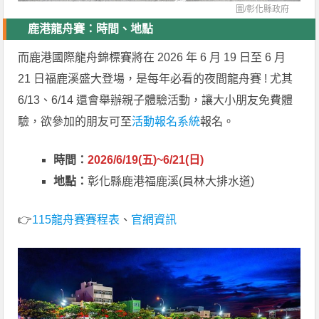
圖/
彰化縣政府
鹿港龍舟賽：時間、地點
而鹿港國際龍舟錦標賽將在 2026 年 6 月 19 日至 6 月
21 日福鹿溪盛大登場，是每年必看的夜間龍舟賽 ! 尤其
6/13、6/14 還會舉辦親子體驗活動，讓大小朋友免費體
驗，欲參加的朋友可至
活動報名系統
報名。
時間：
2026/6/19(五)~6/21(日)
地點：
彰化縣鹿港福鹿溪(員林大排水道)
👉
115龍舟賽賽程表
、
官網資訊