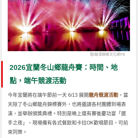
圖/
龍潭歸鄉文化節FB
2026宜蘭冬山鄉龍舟賽：時間、地
點，端午競渡活動
今年宜蘭將在端午節前一天 6/13 展開
龍舟競渡活動
，當
天除了冬山鄉龍舟錦標賽外，也將邀請各村團體到場表
演，並舉辦頒獎典禮。特別是晚上還有賽後慶功宴「選
手之夜」，現場備有各式餐飲和卡拉OK歡唱節目，可前
來同樂。