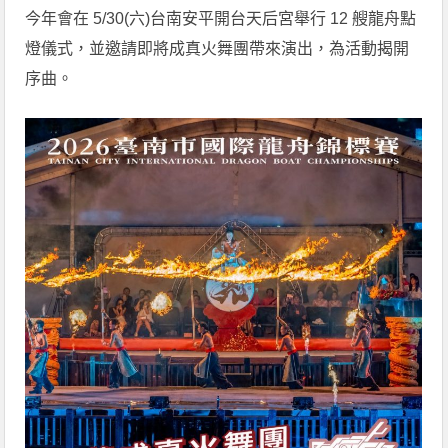
今年會在 5/30(六)台南安平開台天后宮舉行 12 艘龍舟點
燈儀式，並邀請即將成真火舞團帶來演出，為活動揭開
序曲。