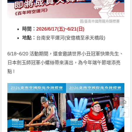
圖/
臺南市國際龍舟錦標賽
時間：
2026/6/17(五)~6/21(日)
地點：
台南安平運河(安億橋至承天橋段)
6/18~6/20 活動期間，還會邀請世界小丑冠軍快樂先生、
日本劍玉師冠軍小螺絲帶來演出，為今年端午節增添亮
點 !