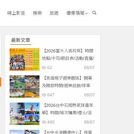
線上影音
娛樂
旅遊
優惠情報
最新文章
【2026當大人高校祭】時間
地點/卡司/節目表/活動/直播/
交通，免費入場！
62
08/07
【高雄親子遊樂園區】開幕
及開放時間/遊樂設施/停車
場/交通一次看！
647
08/07
【2026台中石岡熱氣球嘉年
華】時間/場次購票/煙火/活
動/交通，土牛運動公園登
490
08/07
場！
【台中水湳轉運中心】停車