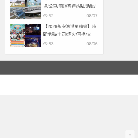
場/公車/國道客運站點/活動/
交通，啟用免費停車！
52
08/07
【2026永安漁港星繽樂】時
間地點/卡司/煙火/直播/交
通，免費入場！
83
08/06