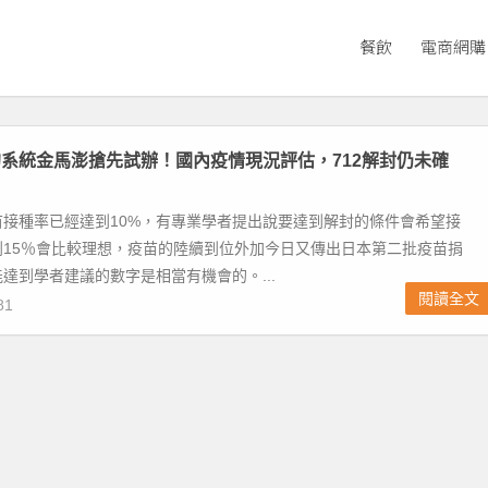
餐飲
電商網購
系統金馬澎搶先試辦！國內疫情現況評估，712解封仍未確
苗接種率已經達到10%，有專業學者提出說要達到解封的條件會希望接
到15％會比較理想，疫苗的陸續到位外加今日又傳出日本第二批疫苗捐
達到學者建議的數字是相當有機會的。...
閱讀全文
81