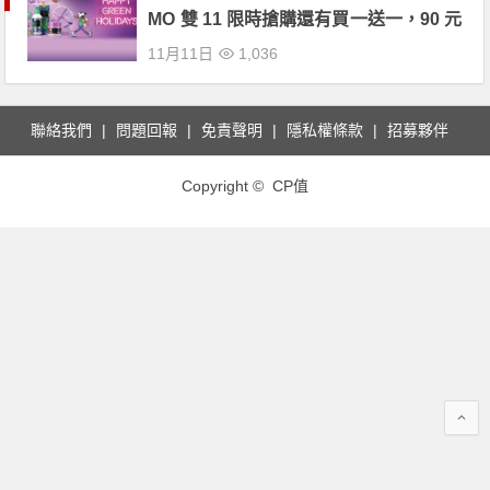
MO 雙 11 限時搶購還有買一送一，90 元
唇萃、160 元花漾綿蜜唇萃 都在這！
11月11日
1,036
聯絡我們
問題回報
免責聲明
隱私權條款
招募夥伴
Copyright © CP值