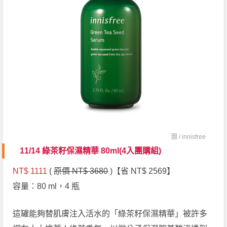
圖 /
innisfree
11/14 綠茶籽保濕精華 80ml(4入團購組)
NT$ 1111
(
原價 NT$ 3680
)【省 NT$ 2569】
容量：80 ml，4 瓶
這罐能夠替肌膚注入活水的「綠茶籽保濕精華」被許多