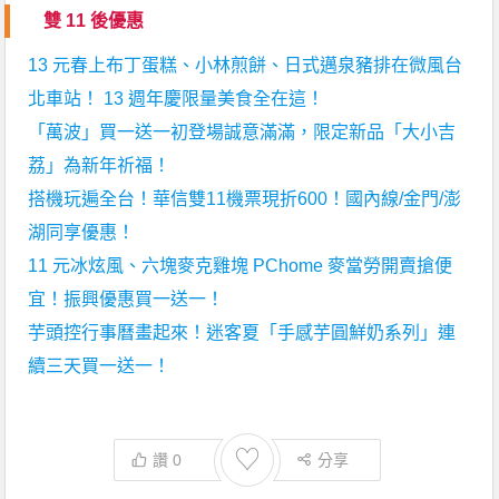
雙 11 後優惠
13 元春上布丁蛋糕、小林煎餅、日式邁泉豬排在微風台
北車站！ 13 週年慶限量美食全在這！
「萬波」買一送一初登場誠意滿滿，限定新品「大小吉
荔」為新年祈福！
搭機玩遍全台！華信雙11機票現折600！國內線/金門/澎
湖同享優惠！
11 元冰炫風、六塊麥克雞塊 PChome 麥當勞開賣搶便
宜！振興優惠買一送一！
芋頭控行事曆畫起來！迷客夏「手感芋圓鮮奶系列」連
續三天買一送一！
♡
讚
0
分享