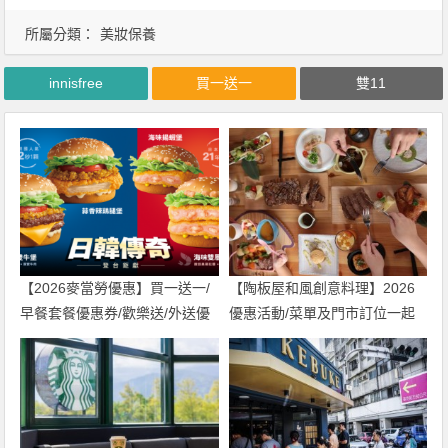
所屬分類：
美妝保養
innisfree
買一送一
雙11
【2026麥當勞優惠】買一送一/
【陶板屋和風創意料理】2026
早餐套餐優惠券/歡樂送/外送優
優惠活動/菜單及門市訂位一起
惠/菜單整理
看！