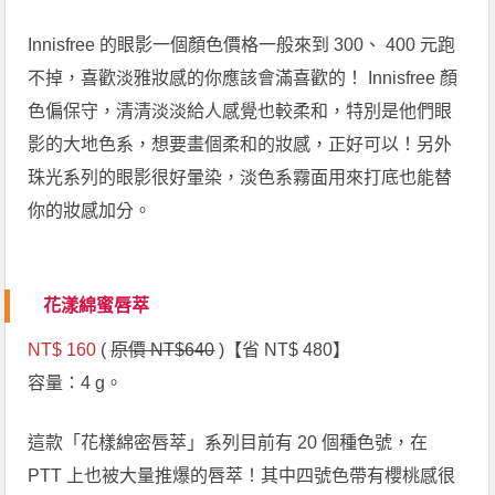
Innisfree 的眼影一個顏色價格一般來到 300、 400 元跑
不掉，喜歡淡雅妝感的你應該會滿喜歡的！ Innisfree 顏
色偏保守，清清淡淡給人感覺也較柔和，特別是他們眼
影的大地色系，想要畫個柔和的妝感，正好可以！另外
珠光系列的眼影很好暈染，淡色系霧面用來打底也能替
你的妝感加分。
花漾綿蜜唇萃
NT$ 160
(
原價 NT$640
)【省 NT$ 480】
容量：4 g。
這款「花樣綿密唇萃」系列目前有 20 個種色號，在
PTT 上也被大量推爆的唇萃！其中四號色帶有櫻桃感很