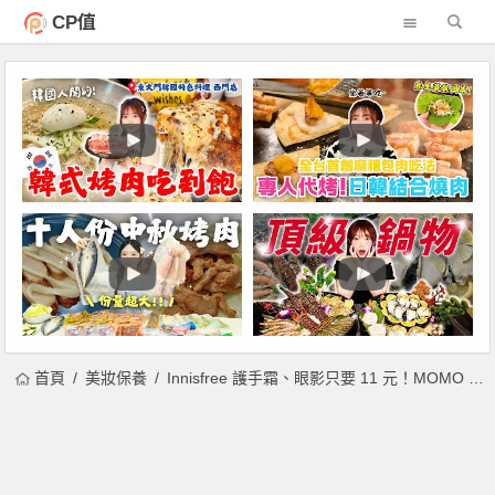
CP值
首頁
美妝保養
Innisfree 護手霜、眼影只要 11 元！MOMO 雙 11 限時搶購還有買一送一，90 元唇萃、160 元花漾綿蜜唇萃 都在這！