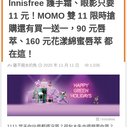
Innisfree 護手霜、眼影只要
11 元！MOMO 雙 11 限時搶
購還有買一送一，90 元唇
萃、160 元花漾綿蜜唇萃 都
在這！
✍️
離不開水的魚
2020 年 11 月 11 日
1,036
圖 /
innisfree
1111 當天你什麼都還沒買？荷包大失血還想要你買？