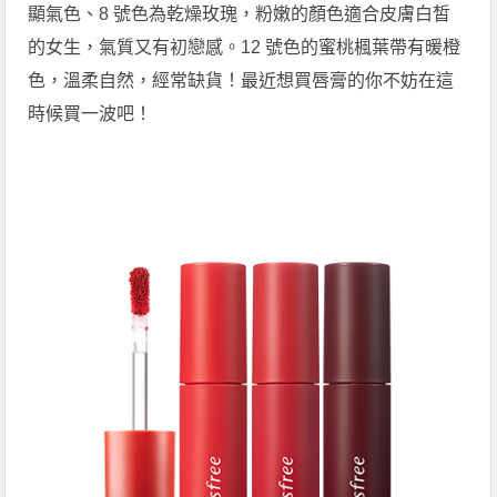
顯氣色、8 號色為乾燥玫瑰，粉嫩的顏色適合皮膚白皙
的女生，氣質又有初戀感。12 號色的蜜桃楓葉帶有暖橙
色，溫柔自然，經常缺貨！最近想買唇膏的你不妨在這
時候買一波吧！