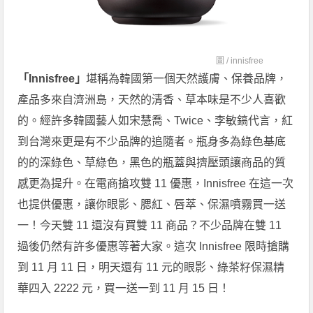
圖 /
innisfree
「Innisfree」
堪稱為韓國第一個天然護膚、保養品牌，
產品多來自濟洲島，天然的清香、草本味是不少人喜歡
的。經許多韓國藝人如宋慧喬、Twice、李敏鎬代言，紅
到台灣來更是有不少品牌的追隨者。瓶身多為綠色基底
的的深綠色、草綠色，黑色的瓶蓋與擠壓頭讓商品的質
感更為提升。在電商搶攻雙 11 優惠，Innisfree 在這一次
也提供優惠，讓你眼影、腮紅、唇萃、保濕噴霧買一送
一！今天雙 11 還沒有買雙 11 商品？不少品牌在雙 11
過後仍然有許多優惠等著大家。這次 Innisfree 限時搶購
到 11 月 11 日，明天還有 11 元的眼影、綠茶籽保濕精
華四入 2222 元，買一送一到 11 月 15 日！