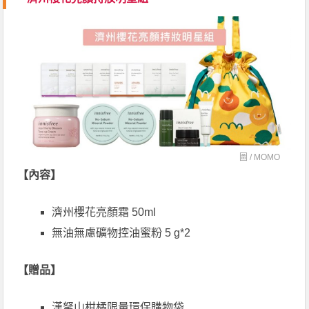
圖 / M
OMO
【內容】
濟州櫻花亮顏霜 50ml
無油無慮礦物控油蜜粉 5 g*2
【贈品】
漢拏山柑橘限量環保購物袋