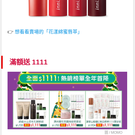
👉
想看看賣場的「花漾綿蜜唇萃」
滿額送 1111
圖 /
MOMO