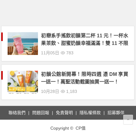
初戀系手搖飲初韻第二杯 11 元！一杯水
果茶飲、甜蜜奶韻幸福滿滿！雙 11 不限
品項最低 55 折！
11月05日
783
初韻公館新開幕！限時四週 憑 DM 享買
一送一！萬聖活動截圖抽買一送一！
10月28日
1,183
聯絡我們
問題回報
免責聲明
隱私權條款
招募夥伴
Copyright © CP值