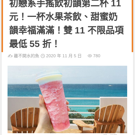
初戀系手搖飲初韻第二杯 11
元！一杯水果茶飲、甜蜜奶
韻幸福滿滿！雙 11 不限品項
最低 55 折！
✍️
離不開水的魚
2020 年 11 月 5 日
780