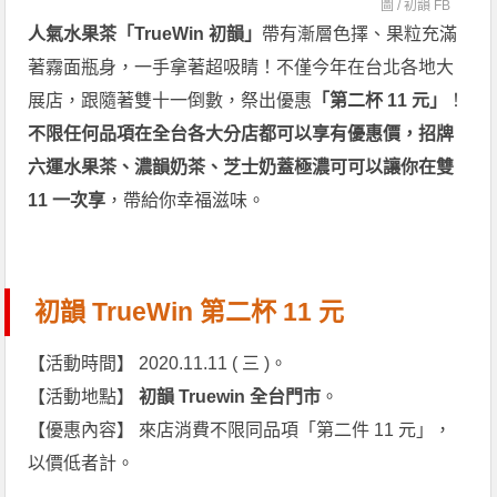
圖 /
初韻 FB
人氣水果茶「TrueWin 初韻」
帶有漸層色擇、果粒充滿
著霧面瓶身，一手拿著超吸睛！不僅今年在台北各地大
展店，跟隨著雙十一倒數，祭出優惠
「第二杯 11 元」
！
不限任何品項在全台各大分店都可以享有優惠價，招牌
六運水果茶、濃韻奶茶、芝士奶蓋極濃可可以讓你在雙
11 一次享
，帶給你幸福滋味。
初韻 TrueWin 第二杯 11 元
【活動時間】 2020.11.11 ( 三 )。
【活動地點】
初韻 Truewin 全台門市
。
【優惠內容】 來店消費不限同品項「第二件 11 元」，
以價低者計。