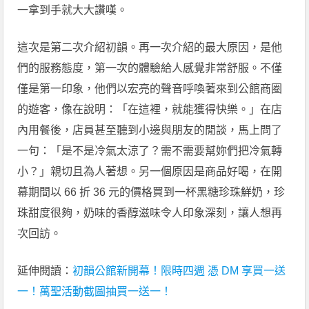
一拿到手就大大讚嘆。
這次是第二次介紹初韻。再一次介紹的最大原因，是他
們的服務態度，第一次的體驗給人感覺非常舒服。不僅
僅是第一印象，他們以宏亮的聲音呼喚著來到公館商圈
的遊客，像在說明：「在這裡，就能獲得快樂。」在店
內用餐後，店員甚至聽到小邊與朋友的閒談，馬上問了
一句：「是不是冷氣太涼了？需不需要幫妳們把冷氣轉
小？」親切且為人著想。另一個原因是商品好喝，在開
幕期間以 66 折 36 元的價格買到一杯黑糖珍珠鮮奶，珍
珠甜度很夠，奶味的香醇滋味令人印象深刻，讓人想再
次回訪。
延伸閱讀：
初韻公館新開幕！限時四週 憑 DM 享買一送
一！萬聖活動截圖抽買一送一！