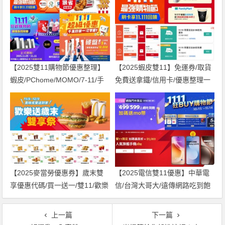
【2025雙11購物節優惠整理】
【2025蝦皮雙11】免運券/取貨
蝦皮/PChome/MOMO/7-11/手
免費送拿鐵/信用卡/優惠整理一
機家電一次看！
次看！
【2025麥當勞優惠券】歲末雙
【2025電信雙11優惠】中華電
享優惠代碼/買一送一/雙11/歡樂
信/台灣大哥大/遠傳網路吃到飽
送優惠一次看！
及手機方案一次看！
上一篇
下一篇