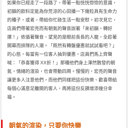
如果你已經走了一段路了，帶著一點恍恍惚惚的意識，
初韻的飲料定能為你荒涼的心田播一下幾粒具有生命力
的種子，或者，帶給你忙碌生活一點安慰。初次見它，
店員們帶著宏亮而有朝氣的聲音說著「來初韻，轉好
運！」依循著聲音，望見的是眼前長長的人龍，全趁著
開幕而排隊的人潮。「既然有轉盤優惠就試試看吧？」
的心態，每當有一位客人抽到優惠，店員們馬上齊聲
喊：「恭喜獲得 XX折！」那種他們身上渾然散發的朝
氣，情緒的渲染，也會帶動四周。慢慢的，宏亮的聲音
讓更多人注意他們，而他們同樣把這份快樂、歡喜帶給
每個心滿意足離開的客人，再將這份反饋增添幾分幸
福。
朝氣的渲染，只要你快樂