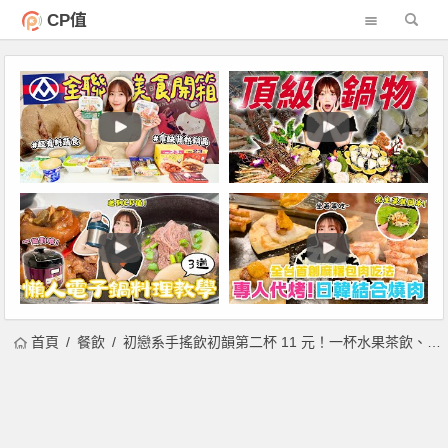
CP值
首頁
餐飲
初戀系手搖飲初韻第二杯 11 元！一杯水果茶飲、甜蜜奶韻幸福滿滿！雙 11 不限品項最低 55 折！