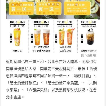
圖 /
初韻 FB
近期初韻也在三重三和、台北永吉盛大開幕，同樣也有
開幕禮優惠給大家！開幕前三天現轉現折，最低 1 折優
惠價連續四週享有不同品項買一送一，「楊枝甘露」、
「芝士奶蓋好韻紅」、「芝士奶蓋四季烏龍」、「六韻
水果茶」、「六韻鮮果綠」以及黑糖珍珠快快奶，在台
北永吉店。