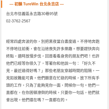
— 初韻 TureWin 台北永吉店 —
台北市信義區永吉路30巷95號
02-3762-2567
經常四處奔波的你，別把黑夜當白晝度過。不停地奔跑
不停地往前衝，會在沿途喪失許多樂趣。想要趕快奔向
終點，適時放慢步伐，回首看看身旁的朋友們吧！也許
他們已經等你很久了，等著你和他說一句：「好久不
見，最近過得好嗎？」那些老朋友穿越時間的阻隔，一
見如故難能可貴。他們願意在忙碌的時候，放下所有手
頭的工作，只為了能夠見你一面，問候你一句。他們一
直都在，在你困頓潦倒的時候，只要你一句話，他們就
會出現。他們還在嗎？一直都在的。