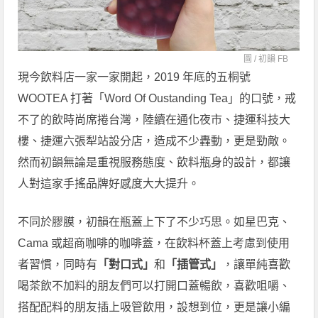
圖 /
初韻 FB
現今飲料店一家一家開起，2019 年底的五桐號
WOOTEA 打著「Word Of Oustanding Tea」的口號，戒
不了的飲時尚席捲台灣，陸續在通化夜市、捷運科技大
樓、捷運六張犁站設分店，造成不少轟動，更是勁敵。
然而初韻無論是重視服務態度、飲料瓶身的設計，都讓
人對這家手搖品牌好感度大大提升。
不同於膠膜，初韻在瓶蓋上下了不少巧思。如星巴克、
Cama 或超商咖啡的咖啡蓋，在飲料杯蓋上考慮到使用
者習慣，同時有
「對口式」
和
「插管式」
，讓單純喜歡
喝茶飲不加料的朋友們可以打開口蓋暢飲，喜歡咀嚼、
搭配配料的朋友插上吸管飲用，設想到位，更是讓小編