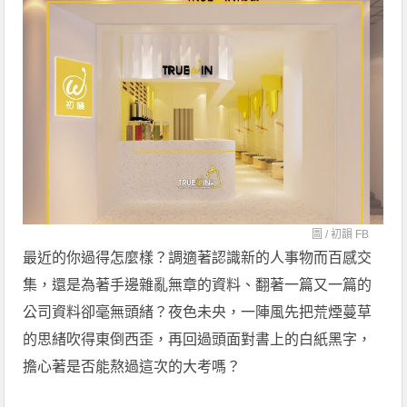
圖 /
初韻 FB
最近的你過得怎麼樣？調適著認識新的人事物而百感交
集，還是為著手邊雜亂無章的資料、翻著一篇又一篇的
公司資料卻毫無頭緒？夜色未央，一陣風先把荒煙蔓草
的思緒吹得東倒西歪，再回過頭面對書上的白紙黑字，
擔心著是否能熬過這次的大考嗎？