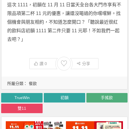
這次 1111，初韻在 11 月 11 日當天全台各大門市享有不
限品項第二杯 11 元的優惠，讓還沒喝過的你嚐嚐鮮。找
個機會與朋友相約，不知道怎麼開口？「聽說最近很紅
的飲料店初韻 1111 第二件只要 11 元耶！不如我們一起
去吧？」
♡
讚
0
分享
所屬分類：
餐飲
TrueWin
初韻
手搖飲
雙11