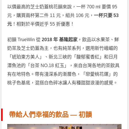
以價最高的芝士奶蓋桃花韻來說，一杯 700 ml 要價 95
元，購買兩杯第二件 11 元，組共 106 元，
一杯只要 53
元
！相對於半價近乎 55 折優惠！
初韻 TrueWin 從
2018 年 基隆起家
，飲品以水果茶、鮮
奶茶及芝士奶蓋為主，也有純茶系列，選用新竹峨嵋的
「琥珀東方美人」、新北三峽的「馥郁蜜香紅」和日月
潭魚池的「台茶 NO.18 紅玉」，來自台灣各地的茶飲具
有在地特色。帶有淺深系的漸層色，「戀愛桃花運」的
桃子色基底，混搭白色碎冰讓人有種甜甜浪漫的感覺。
帶給人們幸福的飲品 — 初韻