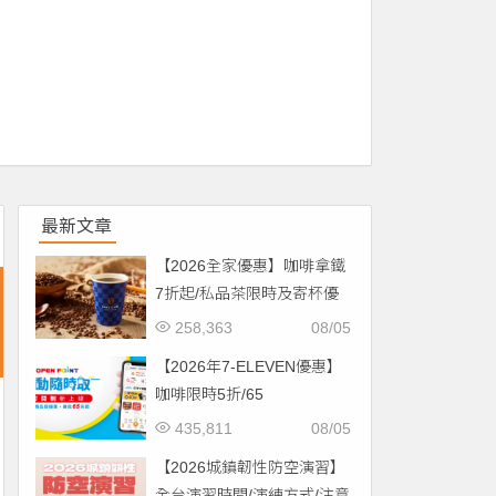
最新文章
【2026全家優惠】咖啡拿鐵
7折起/私品茶限時及寄杯優
惠！價格/菜單一起看
258,363
08/05
【2026年7-ELEVEN優惠】
咖啡限時5折/65
折/CITYCAFE菜單一起看！
435,811
08/05
【2026城鎮韌性防空演習】
全台演習時間/演練方式/注意