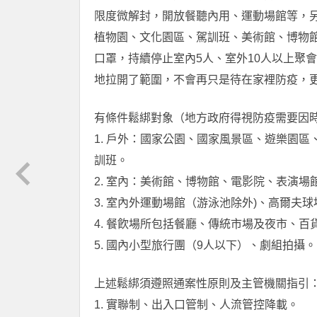
限度微解封，開放餐聽內用、運動場館等，
植物園、文化園區、駕訓班、美術館、博物館
口罩，持續停止室內5人、室外10人以上聚
地拉開了範圍，不會再只是待在家裡防疫，
有條件鬆綁對象（地方政府得視防疫需要因
1. 戶外：國家公園、國家風景區、遊樂園
訓班。
2. 室內：美術館、博物館、電影院、表演
3. 室內外運動場館（游泳池除外)、高爾夫球
4. 餐飮場所包括餐廳、傳統市場及夜市、百
5. 國內小型旅行團（9人以下）、劇組拍攝。
上述鬆綁須遵照通案性原則及主管機關指引
1. 實聯制、出入口管制、人流管控降載。