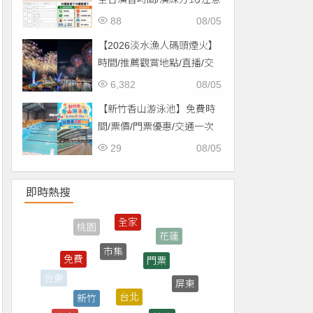
事項一次看！
88
08/05
【2026淡水漁人碼頭煙火】
時間/推薦觀賞地點/直播/交
通資訊一次看！
6,382
08/05
【新竹香山游泳池】免費時
間/票價/門票優惠/交通一次
看！
29
08/05
即時熱搜
市集
門票
免費
台北
新竹
屏東
台東
抽獎
台中
演唱會
直播