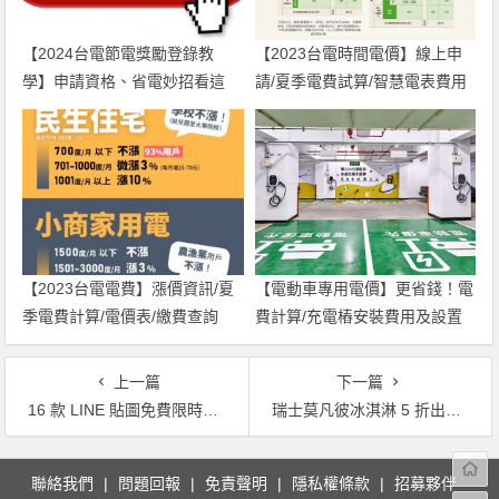
【2024台電節電獎勵登錄教
【2023台電時間電價】線上申
學】申請資格、省電妙招看這
請/夏季電費試算/智慧電表費用
裡！
一次看，安裝免費！
【2023台電電費】漲價資訊/夏
【電動車專用電價】更省錢！電
季電費計算/電價表/繳費查詢
費計算/充電樁安裝費用及設置
(112年)
廠商一起看
上一篇
下一篇
16 款 LINE 貼圖免費限時下載！父親節實用款、隱藏版，醜白兔、熊大、鯊魚先生都在這
瑞士莫凡彼冰淇淋 5 折出清！7 種口味：金典巧克力、楓糖核桃在「春大直」10天快閃！
文
聯絡我們
問題回報
免責聲明
隱私權條款
招募夥伴
章