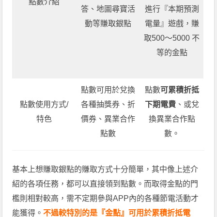
點數介紹
答、地圖尋寶活
進行『本期預測
動等賺取銀點
電量』遊戲，賺
取500～5000 不
等的金點
點數可用於兌換
點數
可累積折抵
點數使用方式/
各種抽獎券、折
下期電費
、或兌
特色
價券、異業合作
換異業合作點
點數
數。
基本上想賺取銀點的賺取方式十分簡單，其中像上述介
紹的各項任務，都可以直接領到點數。而取得金點的門
檻則相對較高，需不定期參與APP內的各種節電活動才
能獲得。
不過較特別的是『金點』可用於累積折抵電