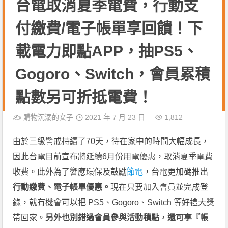
台電取消夏季電費，行動支
付繳費/電子帳單享回饋！下
載電力即點APP，抽PS5、
Gogoro、Switch，會員累積
點數另可折抵電費！
✍️
購物沉溺的女子
2021 年 7 月 23 日
1,812
由於三級警戒持續了70天，待在家中的時間大幅成長，
因此台電目前宣布將延續6月份用電優惠，取消夏季電費
收費。此外為了響應環保及鼓勵
節電
，台電更加碼推出
行動繳費、電子帳單優惠。
現在只要加入會員並完成登
錄，就有機會可以把 PS5、Gogoro、Switch 等好禮大獎
帶回家。
另外也別錯過會員參與活動積點，還可享『帳