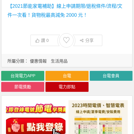
【2021節能家電補助】線上申請期限/退稅條件/流程/文
件一次看！貨物稅最高減免 2000 元！
♡
讚
0
分享
所屬分類：
優惠情報
生活用品
台灣電力APP
台電
台電會員
節電獎勵
電力即點