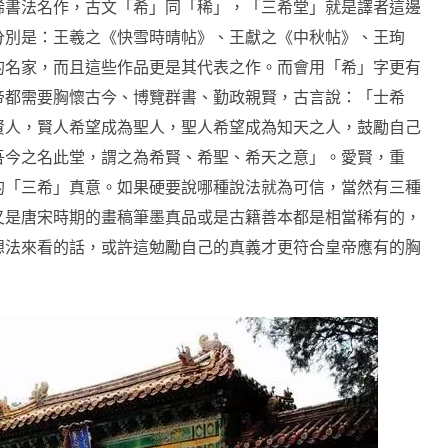
稀書法名作，古文「希」同「稀」，「三希堂」就是譯者這邊
分別是：王羲之《快雪時晴帖》、王獻之《中秋帖》、王珣
的名家，而且這些作品更是其代表之作。而會用「希」字更有
帝都需要胸懷古今、博覽群書、勤政親賢，古言說：「士希
賢人，賢人希望成為聖人，聖人希望成為知天之人，鼓勵自己
吾今之名此堂，謂之為希賢、希聖、希天之意」。愛賢，重
的「三希」真意。如果硬要說哪種說法就為可信，當然有三種
又是唐宋時期的畫稿筆墨真品或是古籍善本都是相當稀有的，
想法來看的話，或許這勉勵自己的真義才更符合皇帝應有的胸