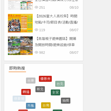
事項一次看！
251
08/10
【2026當大人高校祭】時間
地點/卡司/節目表/活動/直播/
交通，免費入場！
119
08/07
【高雄親子遊樂園區】開幕
及開放時間/遊樂設施/停車
場/交通一次看！
982
08/07
即時熱搜
新北
全家
轉播
台南
市集
抽獎
停車場
彰化
花蓮
煙火
補助