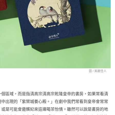
圖 /
美麗佳人
一個區域，而是指清高宗清高宗乾隆皇帝的書房，如果常看清
劇中出現的「紫禁城養心殿。」在劇中我們常看到皇帝會常常
，或是可能會邀嬪妃來這邊喝茶怡情。雖然可以說是書房的地