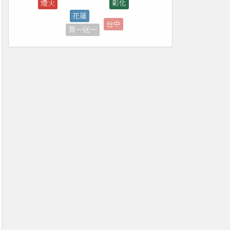
台中
買一送一
桃園
直播
菜單