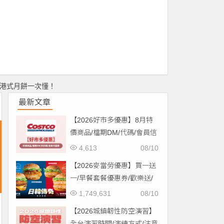
、港式月餅一次懂！
最新文章
【2026好市多優惠】8月特
價商品/檔期DM/代碼/會員信
用卡回饋一次看！
4,613
08/10
【2026麥當勞優惠】買一送
一/早餐套餐優惠券/歡樂送/
外送優惠/菜單整理
1,749,631
08/10
【2026城鎮韌性防空演習】
全台演習時間/演練方式/注意