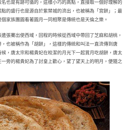
取名也是有跡可循的，這樣小巧的高點，直接取一個好理解的
糕點的盛行也是源自於紫禁城的流出，也被稱為「宮餅」；最
整個家族團圓看著圓月一同相聚是傳統也是天倫之樂。
派遣張騫出使西域，回程的時候從西域中帶回了芝麻和胡桃，
餅，也被稱作為「胡餅」，這樣的傳統和叫法一直流傳到唐
時候，唐太宗和楊貴妃在皎潔的月光下一起賞月吃胡餅，唐太
在一旁的楊貴妃為了討皇上歡心，望了望天上的明月，便隨之