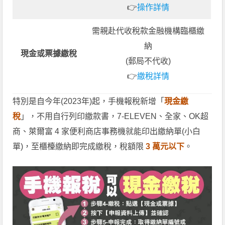
👉
操作詳情
需親赴代收稅款金融機構臨櫃繳
納
現金或票據繳稅
(郵局不代收)
👉
繳稅詳情
特別是自今年(2023年)起，手機報稅新增「
現金繳
稅
」，不用自行列印繳款書，7-ELEVEN、全家、OK超
商、萊爾富 4 家便利商店事務機就能印出繳納單(小白
單)，至櫃檯繳納即完成繳稅，稅額限
3 萬元以下
。