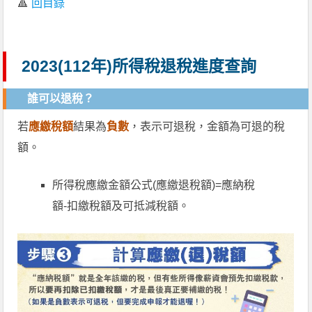
🔺
回目錄
2023(112年)所得稅退稅進度查詢
誰可以退稅？
若
應繳稅額
結果為
負數
，表示可退稅，金額為可退的稅
額。
所得稅應繳金額公式(應繳退稅額)=應納稅
額-扣繳稅額及可抵減稅額。