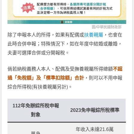
圖/
中華民國財政部
除了申報本人的所得，如果有配偶或
扶養親屬
，也會在
此時合併申報；特殊情況下，如在年度中結婚或離婚，
夫妻可選擇合併或分開報稅。
倘若納稅義務人本人、配偶及受撫養親屬所得總額
不超
過「免稅額」及「標準扣除額」合計
，則可以不用申報
綜合所得稅(有扶養親屬另計)。
112年免辦綜所稅
申報
2023免申報綜所稅標準
對象
年收入未達21.6萬
單身