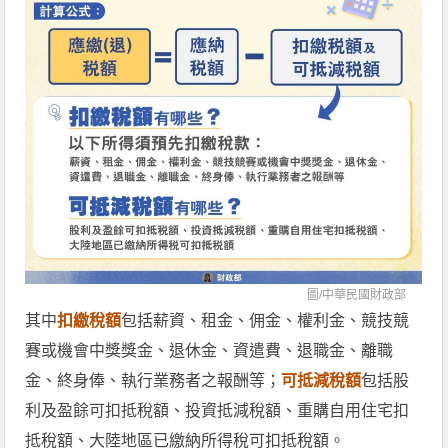
圖/
中華民國財政部
其中
扣繳稅額
包括薪資、租金、佣金、權利金、競技競
賽或機會中獎獎金、退休金、資遣費、退職金、離職
金、終身俸、執行業務者之報酬等；
可抵減稅額
包括股
利及盈餘可扣抵稅額、投資抵減稅額、重購自用住宅扣
抵稅額、大陸地區已繳納所得稅可扣抵稅額。