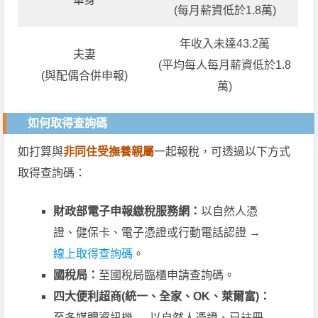
(每月薪資低於1.8萬)
年收入未達43.2萬
夫妻
(平均每人每月薪資低於1.8
(與配偶合併申報)
萬)
如何取得查詢碼
如打算與
非同住受撫養親屬
一起報稅，可透過以下方式
取得查詢碼：
財政部電子申報繳稅服務網：
以自然人憑
證、健保卡、電子憑證或行動電話認證 →
線上取得查詢碼
。
國稅局：
至國稅局臨櫃申請查詢碼。
四大便利超商(統一、全家、OK、萊爾富)：
至多媒體資訊機 → 以自然人憑證、已註冊