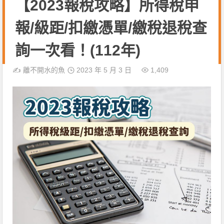
【2023報稅攻略】所得稅申
報/級距/扣繳憑單/繳稅退稅查
詢一次看！(112年)
✍️
離不開水的魚
2023 年 5 月 3 日
1,409