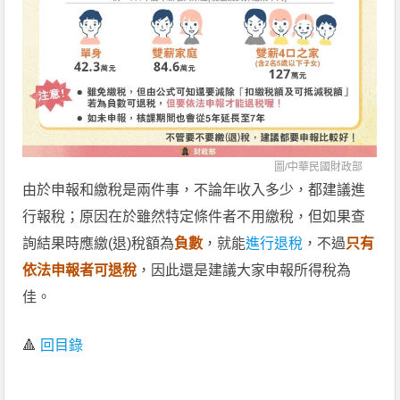
圖/
中華民國財政部
由於申報和繳稅是兩件事，不論年收入多少，都建議進
行報稅；原因在於雖然特定條件者不用繳稅，但如果查
詢結果時應繳(退)稅額為
負數
，就能
進行退稅
，不過
只有
依法申報者可退稅
，因此還是建議大家申報所得稅為
佳。
🔺
回目錄