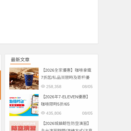
最新文章
【2026全家優惠】咖啡拿鐵
7折起/私品茶限時及寄杯優
惠！價格/菜單一起看
258,358
08/05
【2026年7-ELEVEN優惠】
咖啡限時5折/65
折/CITYCAFE菜單一起看！
435,806
08/05
【2026城鎮韌性防空演習】
全台演習時間/演練方式/注意