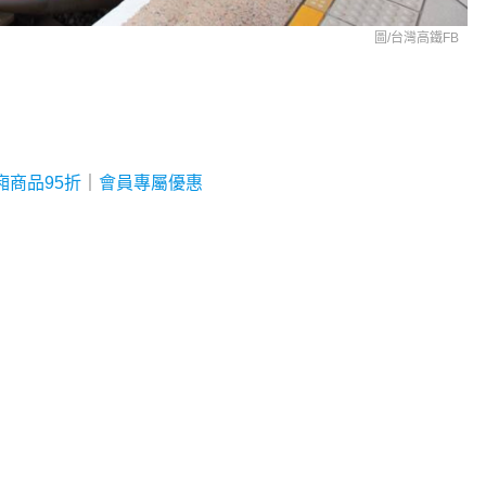
圖/台灣高鐵FB
廂商品95折
｜
會員專屬優惠