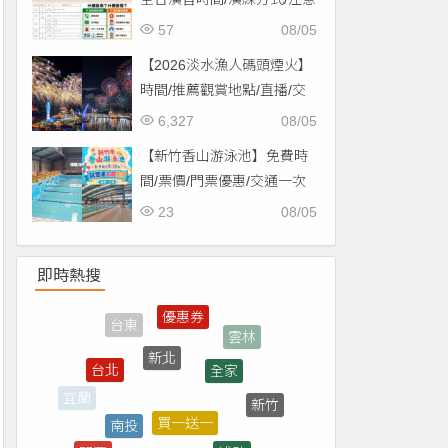
事項一次看！
57
08/05
【2026淡水漁人碼頭煙火】
時間/推薦觀賞地點/直播/交
通資訊一次看！
6,327
08/05
【新竹香山游泳池】免費時
間/票價/門票優惠/交通一次
看！
23
08/05
即時熱搜
新北
全家
台北
買一送一
南投
新竹
宜蘭
補助
門票
煙火
市集