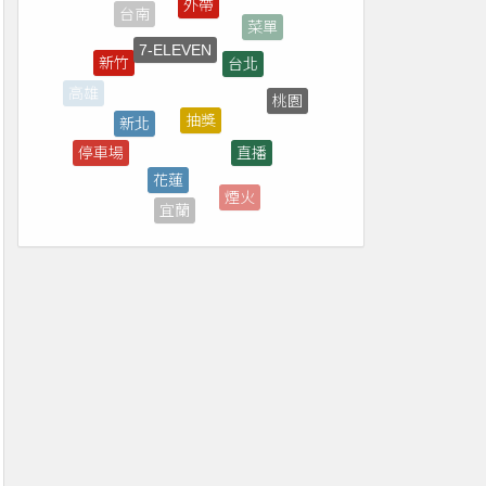
7-ELEVEN
台北
新竹
抽獎
新北
桃園
高雄
直播
停車場
花蓮
雲林
煙火
宜蘭
市集
屏東
補助