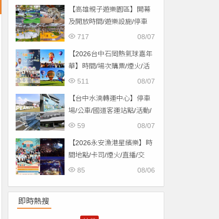
【高雄親子遊樂園區】開幕
及開放時間/遊樂設施/停車
場/交通一次看！
717
08/07
【2026台中石岡熱氣球嘉年
華】時間/場次購票/煙火/活
動/交通，土牛運動公園登
511
08/07
場！
【台中水湳轉運中心】停車
場/公車/國道客運站點/活動/
交通，啟用免費停車！
59
08/07
【2026永安漁港星繽樂】時
間地點/卡司/煙火/直播/交
通，免費入場！
85
08/06
即時熱搜