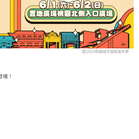
圖/
2024桃園城市變裝嘉年華
登場！