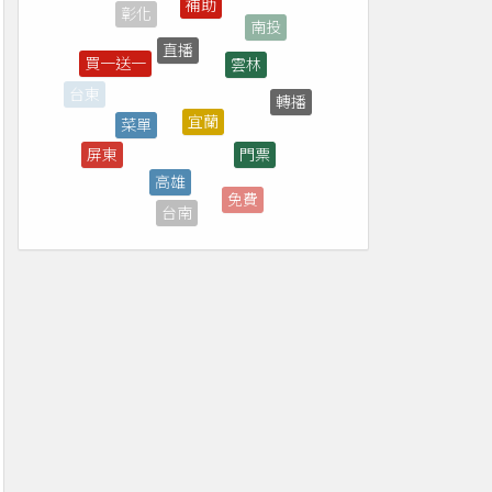
直播
雲林
買一送一
宜蘭
菜單
轉播
台東
門票
屏東
高雄
停車場
免費
台南
抽獎
花蓮
7-ELEVEN