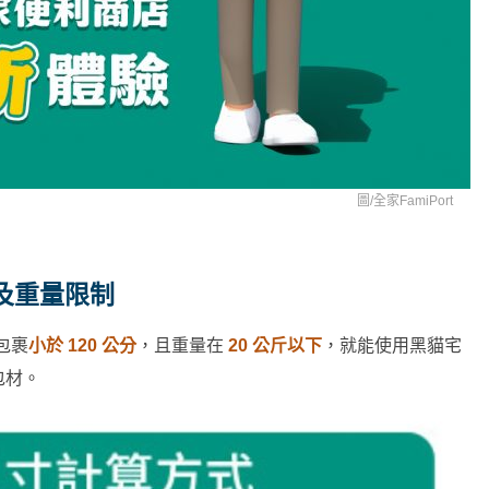
圖/
全家FamiPort
及重量限制
包裹
小於 120 公分
，且重量在
20 公斤以下
，就能使用黑貓宅
包材。