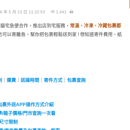
6 年 5 月 13 日
11:22:53
1,441
與黑貓宅急便合作，推出店到宅服務，
常溫、冷凍、冷藏包裹都
，也可以寄離島，幫你把包裹輕鬆送到家 ! 想知道寄件費用、紙
制
｜
運費
｜
送達時間
｜
寄件方式
｜
包裹查詢
包裹外送APP操作方式介紹
/箱子價格/門市查詢一次看
裹尺寸限制