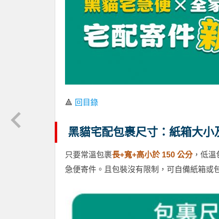
🔺
回目錄
黑貓宅配包裹尺寸：紙箱大小
只要常溫包裹
長+寬+高小於 150 公分
，低溫
急便寄件。且包裝沒有限制，可自備紙箱或