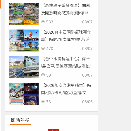
【高雄親子遊樂園區】開幕
及開放時間/遊樂設施/停車
場/交通一次看！
533
08/07
【2026台中石岡熱氣球嘉年
華】時間/場次購票/煙火/活
動/交通，土牛運動公園登
470
08/07
場！
【台中水湳轉運中心】停車
場/公車/國道客運站點/活動/
交通，啟用免費停車！
39
08/07
【2026永安漁港星繽樂】時
間地點/卡司/煙火/直播/交
通，免費入場！
76
08/06
即時熱搜