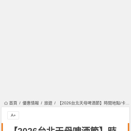
首頁
優惠情報
旅遊
【2026台北天母啤酒節】時間地點/卡司/節目表/市集/抽獎/優惠活動/交通整理
A+