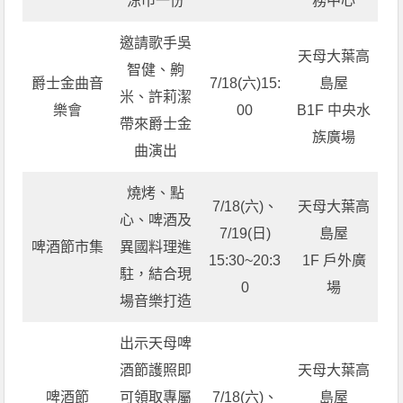
涼巾一份
務中心
邀請歌手吳
天母大葉高
智健、齁
爵士金曲音
7/18(六)15:
島屋
米、許莉潔
樂會
00
B1F 中央水
帶來爵士金
族廣場
曲演出
燒烤、點
7/18(六)、
天母大葉高
心、啤酒及
7/19(日)
島屋
啤酒節市集
異國料理進
15:30~20:3
1F 戶外廣
駐，結合現
0
場
場音樂打造
出示天母啤
酒節護照即
天母大葉高
啤酒節
可領取專屬
7/18(六)、
島屋