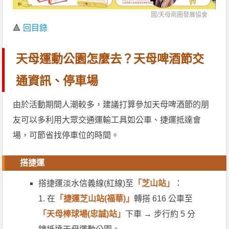
圖/
天母商圈發展協會
🔺
回目錄
天母運動公園怎麼去？天母啤酒節交
通資訊、停車場
由於活動期間人潮較多，建議打算參加天母啤酒節的朋
友可以多利用大眾交通運輸工具如公車、捷運抵達會
場，可節省找停車位的時間。
搭捷運
搭捷運淡水信義線(紅線)至
「芝山站」
：
1. 在
「捷運芝山站(福華)」
轉搭 616 公車至
「天母棒球場(忠誠)站」
下車 → 步行約 5 分