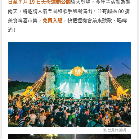
日至 7 月 19 日天母運動公園
盛大登場，今年主活動為期
兩天，將邀請人氣樂團和歌手到場演出，並有超過 80 攤
美食啤酒市集，
免費入場
，快把握機會前來聽歌、喝啤
酒 !
圖/
台北旅遊網