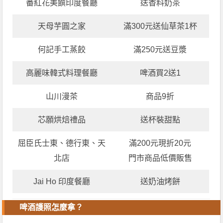
番紅花美饌印度餐廳
送香料奶茶
天母芋圓之家
滿300元送仙草茶1杯
何記手工蒸餃
滿250元送豆漿
高麗味韓式料理餐廳
啤酒買2送1
山川漫茶
商品9折
芯願烘焙禮品
送杯裝甜點
屈臣氏士東、德行東、天
滿200元現折20元
北店
門市商品低價販售
Jai Ho 印度餐廳
送奶油烤餅
啤酒護照怎麼拿？