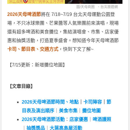
圖/
天母商圈
、
台北旅遊網
2026天母啤酒節
將在 7/18~7/19 台北天母運動公園登
場，不只冰球樂團、芒果醬等人氣樂團前來演唱，現場
還有超多啤酒和美食攤位，集結演唱會、市集、店家優
惠和抽獎活動，打造夏季盛會。想知道今年天母啤酒節
卡司、節目表、交通方式
，快到下文了解~
【7/15更新：新增攤位地圖】
【文章目錄】
2026天母啤酒節時間、地點
｜
卡司陣容
｜
節
目表及演出順序
｜
美食市集
｜
攤位地圖
2026天母啤酒節活動
：
店家優惠
｜
啤酒護照
｜
抽獎獎品
｜
大葉高島屋活動