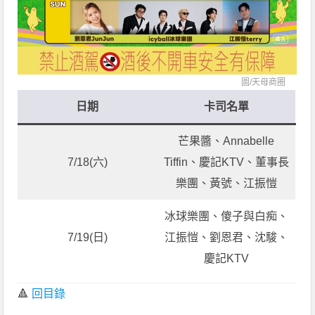
圖/
天母商圈
日期
卡司名單
芒果醬、Annabelle
7/18(六)
Tiffin、慶記KTV、董事長
樂團、黃號、江振愷
冰球樂團、傻子與白痴​、
7/19(日)
江振愷、劉恩君、沈駿、
慶記KTV
🔺
回目錄