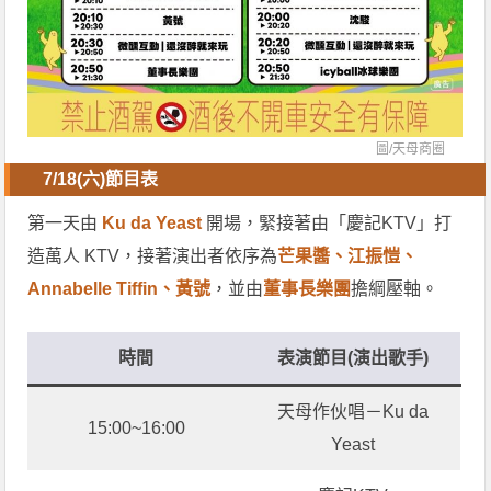
圖/
天母商圈
7/18(六)節目表
第一天由
Ku da Yeast
開場，緊接著由「慶記KTV」打
造萬人 KTV，接著演出者依序為
芒果醬、江振愷、
Annabelle Tiffin、黃號
，並由
董事長樂團
擔綱壓軸。
時間
表演節目(演出歌手)
天母作伙唱－Ku da
15:00~16:00
Yeast