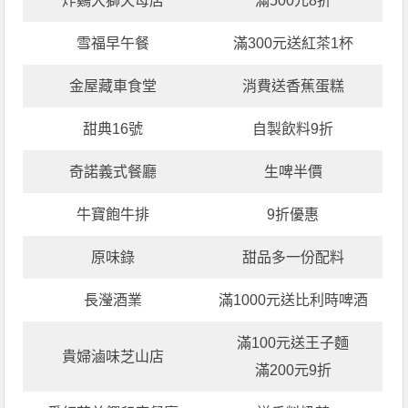
炸鷄大獅天母店
滿500元8折
雪福早午餐
滿300元送紅茶1杯
金屋藏車食堂
消費送香蕉蛋糕
甜典16號
自製飲料9折
奇諾義式餐廳
生啤半價
牛寶飽牛排
9折優惠
原味錄
甜品多一份配料
長瀅酒業
滿1000元送比利時啤酒
滿100元送王子麵
貴婦滷味芝山店
滿200元9折