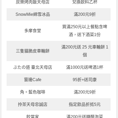
炭樂烤肉飯天母店
兌換飲料乙杯
SnowMie綿雪冰品
滿200元9折
買滿250元以上餐點含啤
多摩食堂
酒，送下酒菜1份
滿200元送 25 元車輪餅 1
三隻貓脆皮車輪餅
個
ぶたの道 臺北天母店
滿1000元送啤酒1杯
窗邊Cafe
95折+送司康
角。藍色咖啡
滿200元9折
拎茶天母忠誠店
指定飲品折抵5元
餃當家
滿200元送糖醋泡菜