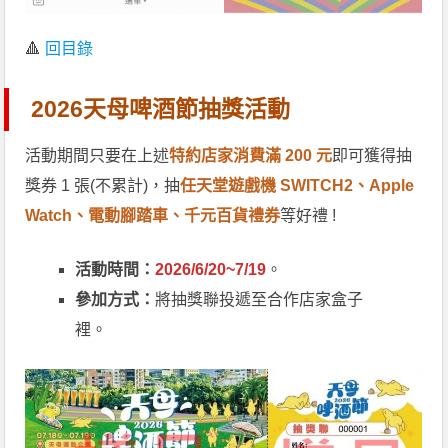
🔺
回目錄
2026天母啤酒節抽獎活動
活動期間只要在上述
特約店家消費滿 200 元
即可獲得抽
獎券 1 張(不累計)，抽
任天堂遊戲機 SWITCH2、Apple
Watch、電動腳踏車、千元百貨禮券
等好禮 !
活動時間：
2026/6/20~7/19
。
參加方式：
將抽獎聯投遞至合作店家盒子
裡。