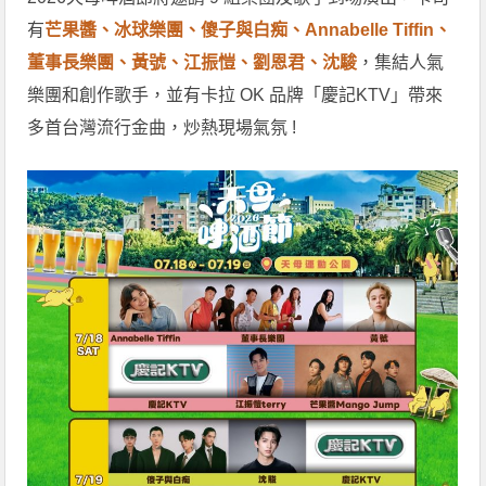
有
芒果醬、冰球樂團、傻子與白痴​、Annabelle Tiffin、
董事長樂團、黃號、江振愷、劉恩君、沈駿
，集結人氣
樂團和創作歌手，並有卡拉 OK 品牌「慶記KTV」帶來
多首台灣流行金曲，炒熱現場氣氛 !