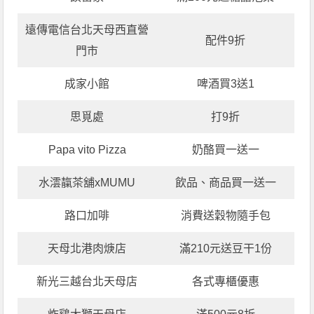
遠傳電信台北天母西直營
配件9折
門市
成家小館
啤酒買3送1
思覓處
打9折
Papa vito Pizza
奶酪買一送一
水澐靝茶舖xMUMU
飲品、商品買一送一
路口加啡
消費送穀物隨手包
天母北港肉焿店
滿210元送豆干1份
新光三越台北天母店
各式專櫃優惠