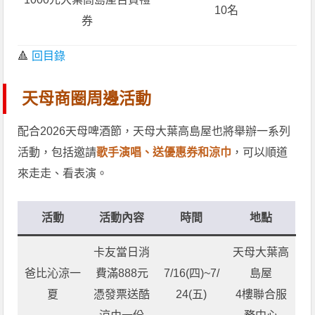
10名
券
🔺
回目錄
天母商圈周邊活動
配合2026天母啤酒節，天母大葉高島屋也將舉辦一系列
活動，包括邀請
歌手演唱、送優惠券和涼巾
，可以順道
來走走、看表演。
活動
活動內容
時間
地點
卡友當日消
天母大葉高
爸比沁涼一
費滿888元
7/16(四)~7/
島屋
夏
憑發票送酷
24(五)
4樓聯合服