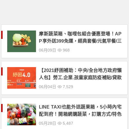
摩斯蔬菜箱、咖哩包組合優惠登場！AP
P享外送399免運，經典套餐/元氣早餐/三
明治/生鮮蔬果任意點！
06月09日
968
【2021紓困補助：中央/全台地方政府懶
人包】勞工.企業.孩童家庭防疫補貼/貸款
利息優惠/稅額減免通通有！申請方式、
06月04日
7,529
請領金額一次看！
LINE TAXI也能外送蔬果箱，5小時內宅
配到府！開箱網購蔬菜，訂購方式/特色
亮點一次看！
05月28日
5,487