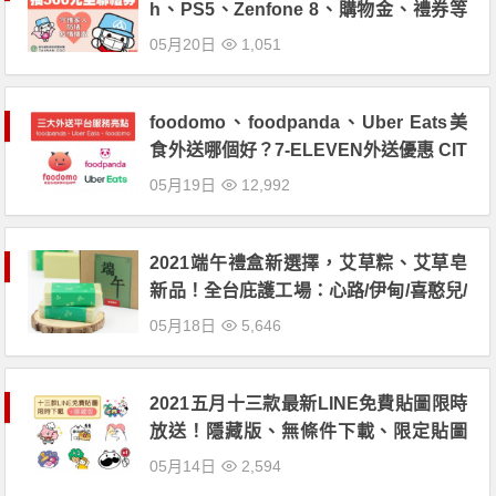
h、PS5、Zenfone 8、購物金、禮券等
好禮帶回家，全台50間品牌活動優惠整
05月20日
1,051
理！
foodomo、foodpanda、Uber Eats美
食外送哪個好？7-ELEVEN外送優惠 CIT
Y系列「第二杯五折」
05月19日
12,992
2021端午禮盒新選擇，艾草粽、艾草皂
新品！全台庇護工場：心路/伊甸/喜憨兒/
愛盲/唐氏症/視障協會/肯納等公益機構送
05月18日
5,646
禮推薦！
2021五月十三款最新LINE免費貼圖限時
放送！隱藏版、無條件下載、限定貼圖
全部領！
05月14日
2,594