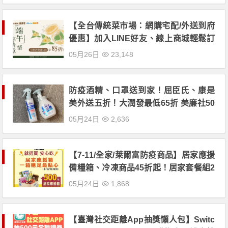
【全台傳統菜市場：網購宅配/外送到府
優惠】加入LINE好友、線上商城輕鬆訂
購，再享免運、85折好禮活動！
05月26日
23,148
防疫酒精、口罩送到家！屈臣氏、康是
美外送五折！大潤發最低65折 美廉社50
入口罩一盒199！
05月24日
2,636
【7-11/全家/萊爾富防疫商品】居家應援
備糧箱、冷凍商品45折起！居家套餐組2
99元，零食、泡麵、飲料、米麵、罐
05月24日
1,868
頭、油品通通有！
【臺灣社交距離App抽獎懶人包】Switc