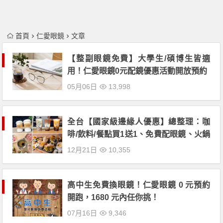
首頁
仁愛眼鏡
文章
【整副眼鏡免費】大學生/碩博生皆適
用！仁愛眼鏡0元配鏡優惠活動開放預約
05月06日
13,998
全台【國家級邊緣人優惠】總整理：咖
啡/飲料/餐點買1送1、免費配眼鏡、火鍋
贈海鮮拼盤、買便當送雞湯、住宿專案
12月21日
10,355
一次看
高中生免費換眼鏡！仁愛眼鏡 0 元預約
開跑，1680 元內任你挑！
07月16日
9,346