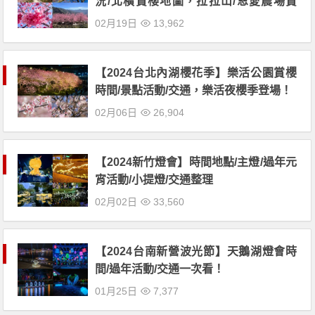
況/北橫賞櫻地圖，拉拉山/恩愛農場賞
花！
02月19日
13,962
【2024台北內湖櫻花季】樂活公園賞櫻
時間/景點活動/交通，樂活夜櫻季登場！
02月06日
26,904
【2024新竹燈會】時間地點/主燈/過年元
宵活動/小提燈/交通整理
02月02日
33,560
【2024台南新營波光節】天鵝湖燈會時
間/過年活動/交通一次看！
01月25日
7,377