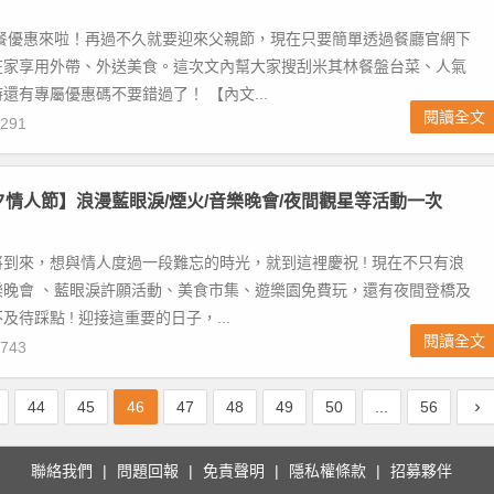
大餐優惠來啦！再過不久就要迎來父親節，現在只要簡單透過餐廳官網下
在家享用外帶、外送美食。這次文內幫大家搜刮米其林餐盤台菜、人氣
還有專屬優惠碼不要錯過了！ 【內文...
閱讀全文
291
七夕情人節】浪漫藍眼淚/煙火/音樂晚會/夜間觀星等活動一次
到來，想與情人度過一段難忘的時光，就到這裡慶祝 ! 現在不只有浪
樂晚會 、藍眼淚許願活動、美食市集、遊樂園免費玩，還有夜間登橋及
待踩點 ! 迎接這重要的日子，...
閱讀全文
743
44
45
46
47
48
49
50
...
56
聯絡我們
問題回報
免責聲明
隱私權條款
招募夥伴