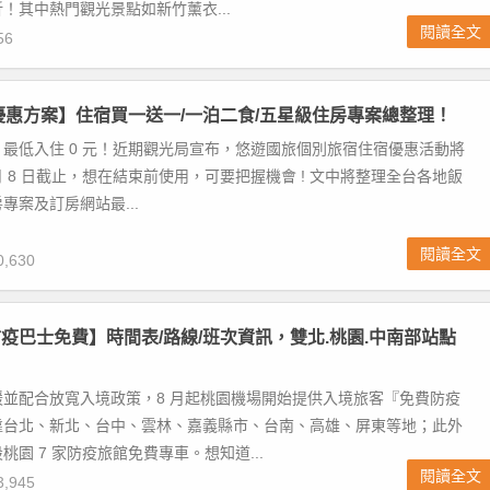
 折！其中熱門觀光景點如新竹薰衣...
閱讀全文
56
店優惠方案】住宿買一送一/一泊二食/五星級住房專案總整理！
最低入住 0 元！近期觀光局宣布，悠遊國旅個別旅宿住宿優惠活動將
 9 月 8 日截止，想在結束前使用，可要把握機會 ! 文中將整理全台各地飯
專案及訂房網站最...
閱讀全文
,630
疫巴士免費】時間表/路線/班次資訊，雙北.桃園.中南部站點
緩並配合放寬入境政策，8 月起桃園機場開始提供入境旅客『免費防疫
靠台北、新北、台中、雲林、嘉義縣市、台南、高雄、屏東等地；此外
桃園 7 家防疫旅館免費專車。想知道...
閱讀全文
,945