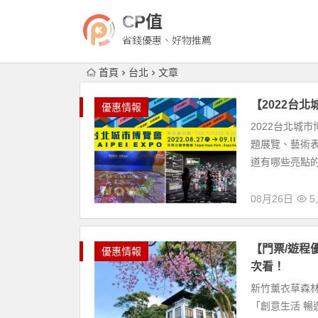
CP值
省錢優惠、好物推薦
首頁
台北
文章
【2022台
優惠情報
2022台北城市
題展覽、藝術
道有哪些亮點的
08月26日
5,
【門票/遊程
優惠情報
次看！
新竹薰衣草森林
「創意生活 