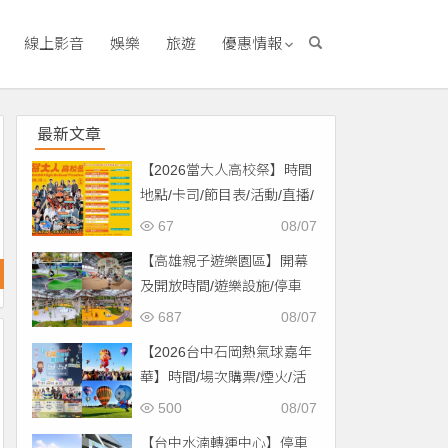
線上影音
娛樂
旅遊
優惠情報
最新文章
【2026當大人高校祭】時間
地點/卡司/節目表/活動/直播/
交通，免費入場！
67
08/07
【高雄親子遊樂園區】開幕
及開放時間/遊樂設施/停車
場/交通一次看！
687
08/07
【2026台中石岡熱氣球嘉年
華】時間/場次購票/煙火/活
動/交通，土牛運動公園登
500
08/07
場！
【台中水湳轉運中心】停車