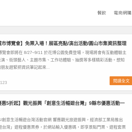
餐飲
電商網購
北城市博覽會】免票入場！展區亮點/演出活動/圓山市集資訊整理
博覽會即將在 8/27~9/11 於花博公園免費登場，現場將會有互動體驗主
表演、街頭藝人、主題市集、工作坊體驗、抽獎等多樣精彩活動。想知
朋友趕緊把資訊筆記起來...
閱讀全文
123
優惠5折起】觀光振興「創意生活暢遊台灣」9縣市優惠活動一
/創意生活暢遊台灣活動官網 響應觀光旅遊振興，經濟部工業局推出
暢遊台灣」遊程優惠票券，於網站輸入優惠碼，即享景點門票、遊程套票