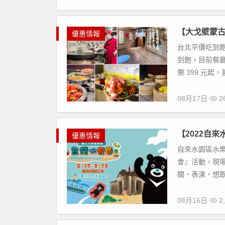
【大戈壁蒙古
優惠情報
台北平價吃到
到飽，目前餐
需 399 元起
08月17日
26
【2022自
優惠情報
自來水園區水樂園
會』活動，現場
關、表演，想跟
08月16日
2,