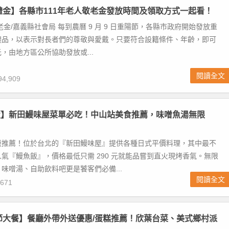
陽禮金】各縣市111年老人敬老金發放時間及領取方式一起看！
老金/嘉義縣社會局 每到農曆 9 月 9 日重陽節，各縣市政府開始發放重
禮品，以表示對長者們的尊敬與愛戴。只要符合設籍條件、年齡，即可
，由地方區公所協助發放或...
閱讀全文
4,909
飯】新田鰻味屋菜單必吃！中山站美食推薦，味噌魚湯無限
飯推薦！位於台北的『新田鰻味屋』提供各種日式平價料理，其中最不
氣『鰻魚飯』，價格最低只需 290 元就能品嘗到直火現烤香氣。無限
味噌湯、自助飲料吧更是饕客們必備...
閱讀全文
671
親節大餐】餐廳外帶外送優惠/蛋糕推薦！欣葉台菜、美式鄉村派