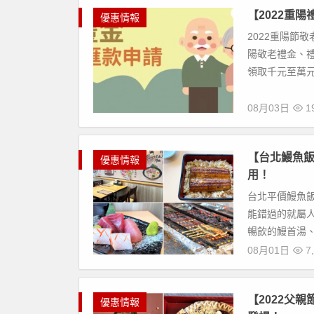
【2022重
優惠情報
2022重陽節敬
陽敬老禮金、
領取千元至萬元
08月03日
19
【台北鰻魚
優惠情報
用！
台北平價鰻魚
能錯過的就屬人
暢飲的鰻首湯、
08月01日
7,
【2022父
優惠情報