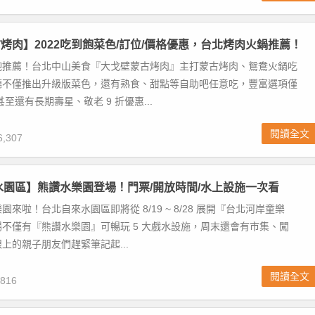
烤肉】2022吃到飽菜色/訂位/價格優惠，台北烤肉火鍋推薦！
飽推薦！台北中山美食『大戈壁蒙古烤肉』主打蒙古烤肉、鴛鴦火鍋吃
廳不僅推出升級版菜色，還有熟食、甜點等自助吧任意吃，豐富選項僅
，甚至還有長期壽星、敬老 9 折優惠...
閱讀全文
,307
來水園區】熊讚水樂園登場！門票/開放時間/水上設施一次看
來啦！台北自來水園區即將從 8/19 ~ 8/28 展開『台北河岸童樂
不僅有『熊讚水樂園』可暢玩 5 大戲水設施，周末還會有市集、闖
上的親子朋友們趕緊筆記起...
閱讀全文
816