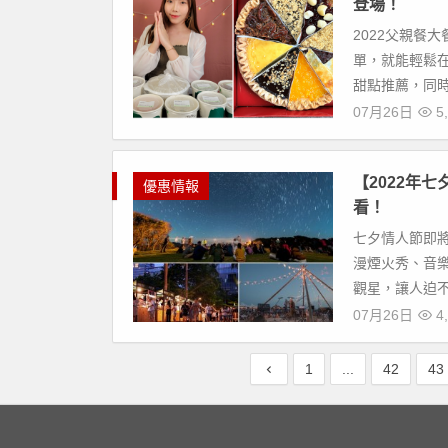
登場！
2022父親餐
單，就能輕鬆
甜點推薦，同時
07月26日
5,
【2022年
優惠情報
看！
七夕情人節即將
漫煙火秀、音
觀星，讓人迫不及
07月26日
4,
1
...
42
43