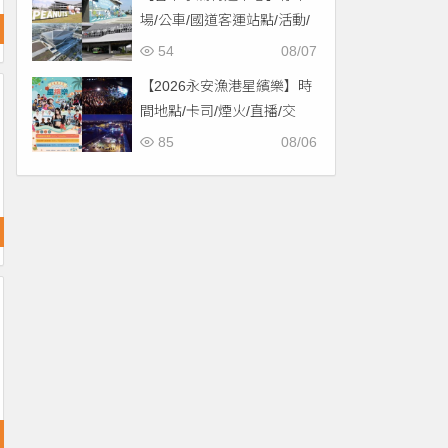
場/公車/國道客運站點/活動/
交通，啟用免費停車！
54
08/07
【2026永安漁港星繽樂】時
間地點/卡司/煙火/直播/交
通，免費入場！
85
08/06