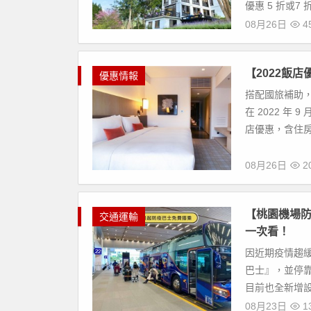
優惠 5 折或7
08月26日
4
【2022飯
優惠情報
搭配國旅補助，
在 2022 年
店優惠，含住房
08月26日
20
【桃園機場防
交通運輸
一次看！
因近期疫情趨
巴士』，並停
目前也全新增設
08月23日
13