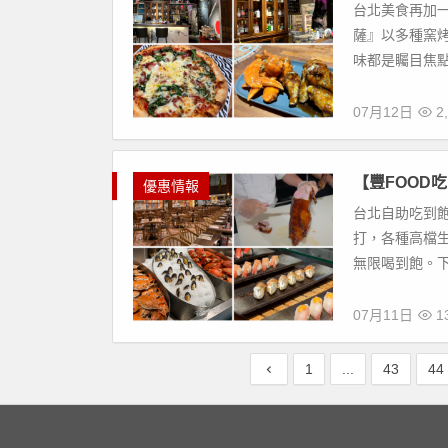
台北美食再加
薩』以多種窯
味都是矚目焦點
07月12日
2,
【豐FOOD
優惠情報
台北自助吃到
打，各種高檔
無限喝到飽。下
07月11日
13
1
...
43
44