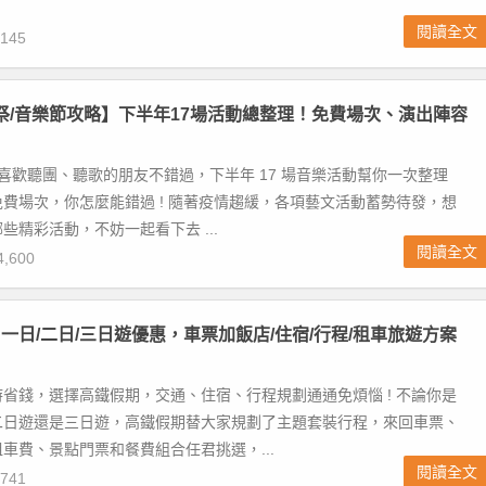
閱讀全文
145
音樂祭/音樂節攻略】下半年17場活動總整理！免費場次、演出陣容
 喜歡聽團、聽歌的朋友不錯過，下半年 17 場音樂活動幫你一次整理
費場次，你怎麼能錯過 ! 隨著疫情趨緩，各項藝文活動蓄勢待發，想
些精彩活動，不妨一起看下去 ...
閱讀全文
,600
一日/二日/三日遊優惠，車票加飯店/住宿/行程/租車旅遊方案
省錢，選擇高鐵假期，交通、住宿、行程規劃通通免煩惱 ! 不論你是
二日遊還是三日遊，高鐵假期替大家規劃了主題套裝行程，來回車票、
車費、景點門票和餐費組合任君挑選，...
閱讀全文
741