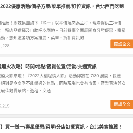
2022優惠活動/價格方案/菜單推薦/訂位資訊，台北西門吃到
飽推薦！馬辣集團旗下『熊一』以平價燒肉為主打。現場提供三種價
數十種肉品選擇及自助吧吃到飽。目前餐廳全面展開身分證優惠、壽星
動，想知道各項方案推薦、菜單、折扣資訊的...
閱讀全文
,228
埕煙火攻略】時間/地點/觀賞位置/活動/交通資訊
煙火節來啦！『2022大稻埕情人節』活動即將在 7/30 展開，長達
火秀絕對是今夏季不能錯過的焦點；同時現場也會有市集、音樂表演等安
最佳觀賞景點、遊程、交通...
閱讀全文
,215
】買一送一/壽星優惠/菜單/分店訂餐資訊，台北美食推薦！