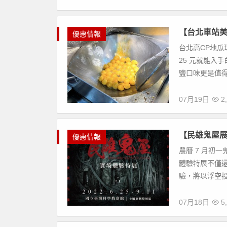
【台北車站美
優惠情報
台北高CP地瓜
25 元就能入
鹽口味更是值得
07月19日
2,
【民雄鬼屋展
優惠情報
農曆 7 月初
體驗特展不僅還
驗，將以浮空投
07月18日
5,