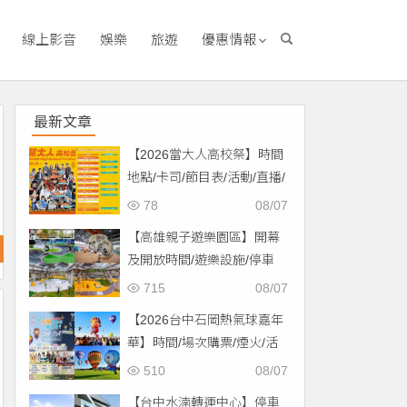
線上影音
娛樂
旅遊
優惠情報
最新文章
【2026當大人高校祭】時間
地點/卡司/節目表/活動/直播/
交通，免費入場！
78
08/07
【高雄親子遊樂園區】開幕
及開放時間/遊樂設施/停車
場/交通一次看！
715
08/07
【2026台中石岡熱氣球嘉年
華】時間/場次購票/煙火/活
動/交通，土牛運動公園登
510
08/07
場！
【台中水湳轉運中心】停車