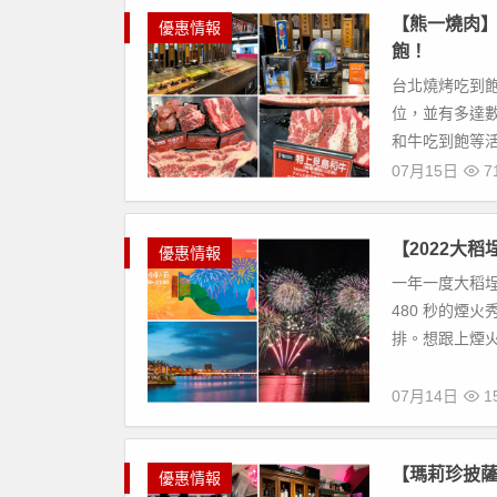
【熊一燒肉】
優惠情報
飽！
台北燒烤吃到
位，並有多達
和牛吃到飽等活
07月15日
71
【2022大稻
優惠情報
一年一度大稻埕
480 秒的煙
排。想跟上煙火
07月14日
15
【瑪莉珍披薩
優惠情報