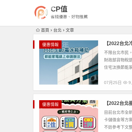
CP值
省錢優惠、好物推薦
首頁
台北
文章
【2022台
優惠情報
不限台北市民，
財政部貨物稅退
住宅汰換節能家
07月25日
9,
【2022台
優惠情報
目前台北市全
卡儲值金等方案
不妨參考下文整理