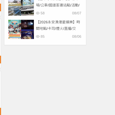
場/公車/國道客運站點/活動/
交通，啟用免費停車！
58
08/07
【2026永安漁港星繽樂】時
間地點/卡司/煙火/直播/交
通，免費入場！
85
08/06