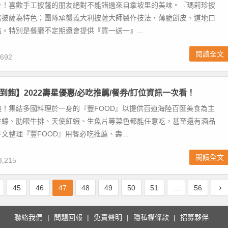
一！喜歡手工披薩的朋友絕對不能錯過來自拿坡里的美味。『瑪莉珍披
烤披薩為特色；團隊承襲義大利披薩大師製作技法，薄脆餅皮、道地口
。特別是餐廳不定期還會提供『買一送一』...
閱讀全文
692
吃到飽】2022壽星優惠/必吃推薦/餐券/訂位資訊一次看！
飽！集結多國料理於一身的『豐FOOD』以提供百道海陸百匯美食為主
生蠔、肋眼牛排、天使紅蝦、生魚片等菜色都能任意吃，甚至還有酒品
文整理『豐FOOD』用餐必吃推薦、壽...
閱讀全文
,215
45
46
47
48
49
50
51
...
56
聯絡我們
問題回報
免責聲明
隱私權條款
招募夥伴