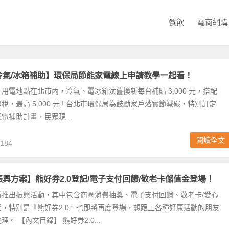
餐飲
電商網購
北冷氣/冰箱補助】環保局節能家電線上申請教學一起看！
用電地點在北市內，冷氣、電冰箱汰舊換新每台補貼 3,000 元，搭配
稅，最高 5,000 元 ! 台北市環保局為鼓勵家戶落實節減碳，特別訂定
電補助計畫，民眾現...
閱讀全文
184
北振興方案】熊好券2.0登記/電子支付回饋/敬老卡儲值金登場！
新推出振興活動，其中包含商圈消費抽獎、電子支付回饋、敬老卡/愛心
，特別是『熊好券2.0』也即將再度登場，想跟上各種好康活動的朋友
。 【內文目錄】 熊好券2.0...