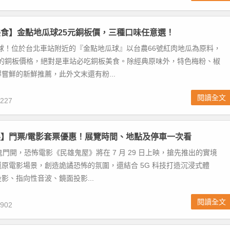
食】金點地瓜球25元銅板價，三種口味任意選！
球！位於台北車站附近的『金點地瓜球』以台農66號紅肉地瓜為原料，
手的銅板價格，絕對是車站必吃銅板美食。除經典原味外，特色梅粉、椒
嘗鮮的新鮮推薦，此外文末還有粉...
閱讀全文
227
】門票/電影套票優惠！展覽時間、地點及停車一次看
一鬼門開，恐怖電影《民雄鬼屋》將在 7 月 29 日上映，搶先推出的實境
原電影場景，創造詭譎恐怖的氛圍，還結合 5G 科技打造沉浸式體
影、指向性音波、鏡面投影...
閱讀全文
902