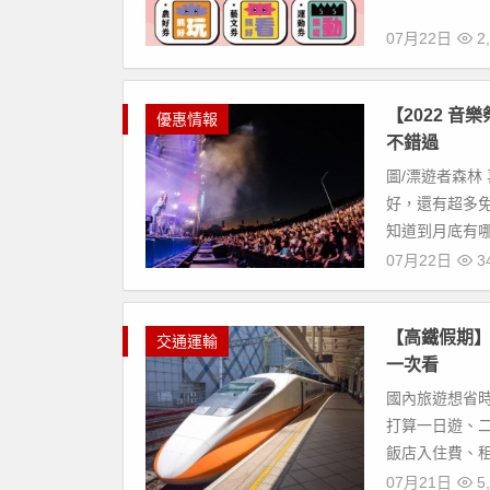
07月22日
2,
【2022 
優惠情報
不錯過
圖/漂遊者森林
好，還有超多免
知道到月底有哪
07月22日
34
【高鐵假期】
交通運輸
一次看
國內旅遊想省時
打算一日遊、
飯店入住費、租
07月21日
5,