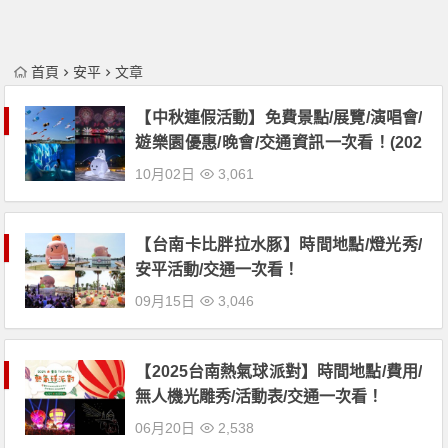
首頁
安平
文章
【中秋連假活動】免費景點/展覽/演唱會/
遊樂園優惠/晚會/交通資訊一次看！(202
5)
10月02日
3,061
【台南卡比胖拉水豚】時間地點/燈光秀/
安平活動/交通一次看！
09月15日
3,046
【2025台南熱氣球派對】時間地點/費用/
無人機光雕秀/活動表/交通一次看！
06月20日
2,538