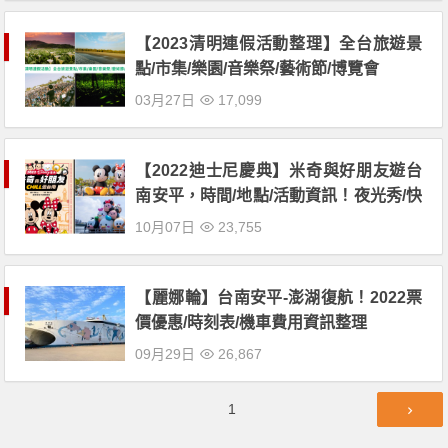
【2023清明連假活動整理】全台旅遊景
點/市集/樂園/音樂祭/藝術節/博覽會
03月27日
17,099
【2022迪士尼慶典】米奇與好朋友遊台
南安平，時間/地點/活動資訊！夜光秀/快
閃店登場
10月07日
23,755
【麗娜輪】台南安平-澎湖復航！2022票
價優惠/時刻表/機車費用資訊整理
09月29日
26,867
文
第
1
章
頁