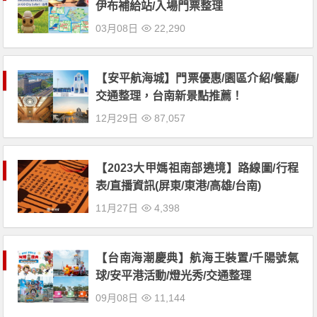
伊布補給站/入場門票整理
03月08日
22,290
【安平航海城】門票優惠/園區介紹/餐廳/
交通整理，台南新景點推薦！
12月29日
87,057
【2023大甲媽祖南部遶境】路線圖/行程
表/直播資訊(屏東/東港/高雄/台南)
11月27日
4,398
【台南海潮慶典】航海王裝置/千陽號氣
球/安平港活動/燈光秀/交通整理
09月08日
11,144