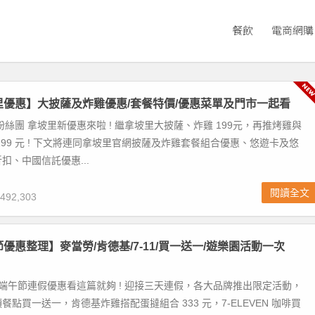
餐飲
電商網購
坡里優惠】大披薩及炸雞優惠/套餐特價/優惠菜單及門市一起看
粉絲團 拿坡里新優惠來啦 ! 繼拿坡里大披薩、炸雞 199元，再推烤雞與
199 元 ! 下文將連同拿坡里官網披薩及炸雞套餐組合優惠、悠遊卡及悠
扣、中國信託優惠...
閱讀全文
492,303
節優惠整理】麥當勞/肯德基/7-11/買一送一/遊樂園活動一次
 端午節連假優惠看這篇就夠 ! 迎接三天連假，各大品牌推出限定活動，
餐點買一送一，肯德基炸雞搭配蛋撻組合 333 元，7-ELEVEN 咖啡買