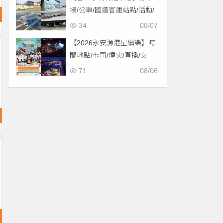
場/公車/國道客運站點/活動/
交通，啟用免費停車！
34
08/07
【2026永安漁港星繽樂】時
間地點/卡司/煙火/直播/交
通，免費入場！
71
08/06