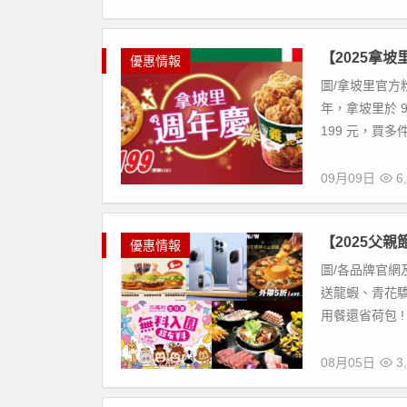
【2025拿
優惠情報
圖/拿坡里官方粉
年，拿坡里於 9
199 元，買多件
09月09日
6,
【2025父
優惠情報
圖/各品牌官網
送龍蝦、青花驕
用餐還省荷包 !
08月05日
3,