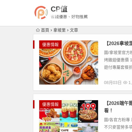
CP值
省錢優惠、好物推薦
首頁
拿坡里
文章
【2026拿
優惠情報
圖/拿坡里官方
烤雞翅優惠價 
遊付專屬套餐折
08月03日
1,
【2026端午
優惠情報
看！
圖/各官方粉專
不只麥當勞多項