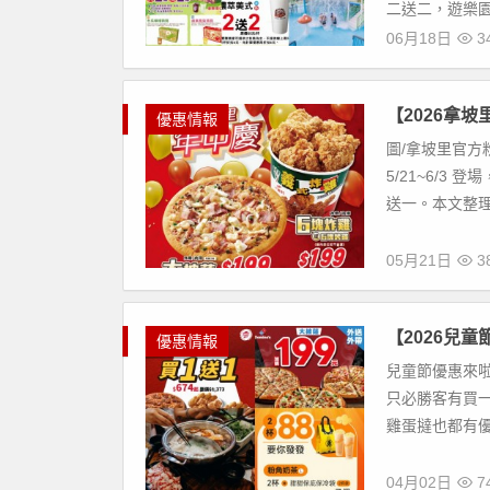
二送二，遊樂園門
06月18日
3
【2026拿
優惠情報
圖/拿坡里官方粉
5/21~6/3
送一。本文整理了
05月21日
3
【2026兒
優惠情報
兒童節優惠來啦
只必勝客有買一
雞蛋撻也都有優惠
04月02日
7