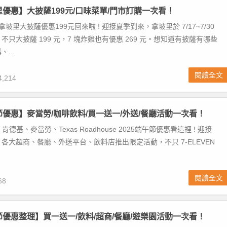
坡里優惠】大披薩199元/口味菜單/門市訂購一次看！
拿坡里大披薩優惠199元回來啦 ! 迎接夏季到來，拿坡里於 7/17~7/30
不只大披薩 199 元，7 塊炸雞也有優惠 269 元。想知道有披薩有哪些
...
閱讀全文
,214
午節優惠】麥當勞/咖啡飲料/買一送一/外送/餐廳活動一次看！
N、肯德基、麥當勞、Texas Roadhouse 2025端午節優惠看這裡 ! 迎接
各大超商、餐廳、外送平台、飲料店推出限定活動，不只 7-ELEVEN
.
閱讀全文
68
動節優惠整理】買一送一/飲料/超商/餐廳/遊樂園活動一次看！