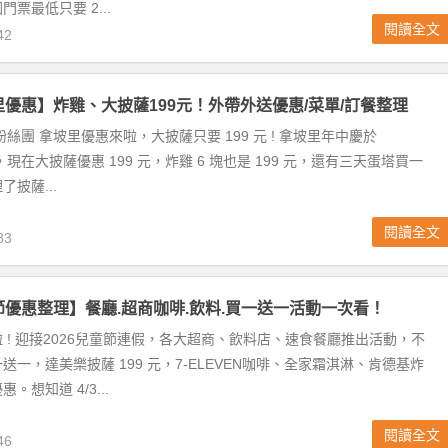
票最低只要 2...
閱讀全文
42
坡里優惠】炸雞、大披薩199元！外帶外送優惠/菜單/訂餐整理
絲團 拿坡里優惠來啦，大披薩只要 199 元 ! 拿坡里年中慶於
 登場，現在大披薩優惠 199 元，炸雞 6 塊也是 199 元，還有三天蛋塔買一
披薩...
閱讀全文
83
童節優惠整理】餐廳.超商咖啡.飲料.買一送一活動一次看！
 ! 迎接2026兒童節連假，各大超商、飲料店、速食餐廳推出活動，不
送一，達美樂披薩 199 元，7-ELEVEN咖啡、全家霜淇淋、肯德基炸
。想知道 4/3...
閱讀全文
46