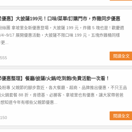
坡里優惠】大披薩199元！口味/菜單/訂購門市，炸雞同步優惠
絲團 拿坡里全新優惠登場，大披薩 199 元，炸雞 5 塊也是 ! 歡慶週
/4~9/17 展開優惠活動，大披薩不限口味 199 元，五塊炸雞桶同樣
更...
閱讀全文
555
親節優惠整理】餐廳/披薩/火鍋/吃到飽/免費活動一次看！
及粉專 父親節的腳步靠近，各大餐廳、超商、品牌推出優惠，不只王品
火鍋套餐 88 折，肯德基、必勝客、拿坡里也有優惠，讓大家帶爸爸
 想知道今年有哪些父親節優惠...
閱讀全文
150