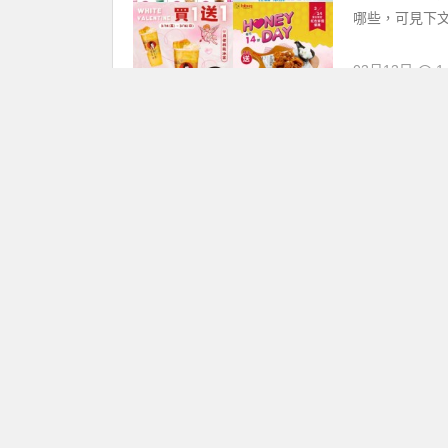
哪些，可見下文整
03月13日
1,
【38國際婦女
優惠情報
圖/各品牌 3
不只星巴克有買
有限定活動。更多
03月07日
8,
【2025拿
優惠情報
圖/拿坡里官方粉
3/6~3/19
飲料只要 1 元