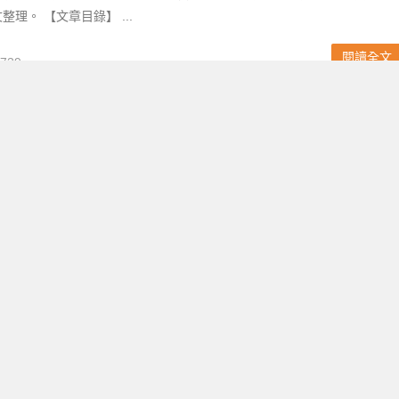
理。 【文章目錄】 ...
閱讀全文
739
節優惠】餐廳/飲料/買一送一/超商/各縣市活動整理(2025)
8婦女節優惠都在這裡 ! 慶祝國際婦女節快樂，餐廳、飯店紛紛祭出優惠，
一送一，7-ELEVEN咖啡特價，許多觀光景點、縣市政府、遊樂園也
3/8活動資訊，可見...
閱讀全文
039
坡里優惠】炸雞披薩210！口味/菜單/買一送一/訂餐門市一次看！
絲團 拿坡里優惠來啦，大披薩、炸雞特價 210 元 ! 拿坡里於
 展開生日慶活動，大披薩不限口味 210 元，五塊炸雞、烤雞同享優惠，加購
，另有買一送...