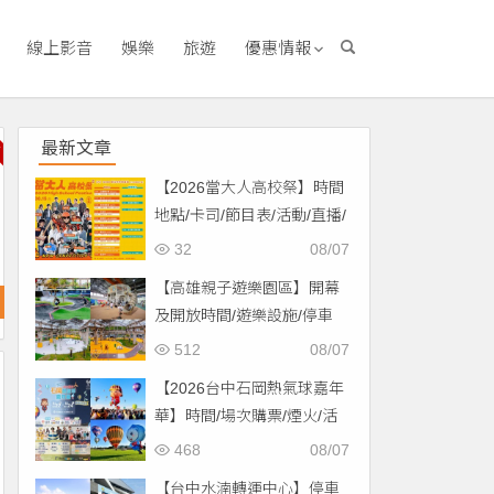
線上影音
娛樂
旅遊
優惠情報
最新文章
【2026當大人高校祭】時間
地點/卡司/節目表/活動/直播/
交通，免費入場！
32
08/07
【高雄親子遊樂園區】開幕
及開放時間/遊樂設施/停車
場/交通一次看！
512
08/07
【2026台中石岡熱氣球嘉年
華】時間/場次購票/煙火/活
動/交通，土牛運動公園登
468
08/07
場！
【台中水湳轉運中心】停車