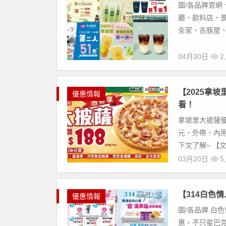
圖/各品牌官網
廳、飲料店、景
全家、吉豚屋、y
04月30日
2,
【2025拿坡
優惠情報
看！
拿坡里大披薩優
元，外帶、內用
下文了解~ 【文章
03月20日
5,
【314白色情
優惠情報
圖/各品牌 白
惠，不只星巴克