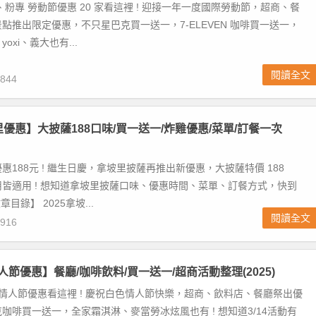
、粉專 勞動節優惠 20 家看這裡 ! 迎接一年一度國際勞動節，超商、餐
點推出限定優惠，不只星巴克買一送一，7-ELEVEN 咖啡買一送一，
oxi、義大也有...
閱讀全文
844
里優惠】大披薩188口味/買一送一/炸雞優惠/菜單/訂餐一次
惠188元 ! 繼生日慶，拿坡里披薩再推出新優惠，大披薩特價 188
皆適用 ! 想知道拿坡里披薩口味、優惠時間、菜單、訂餐方式，快到
目錄】 2025拿坡...
閱讀全文
916
人節優惠】餐廳/咖啡飲料/買一送一/超商活動整理(2025)
色情人節優惠看這裡 ! 慶祝白色情人節快樂，超商、飲料店、餐廳祭出優
咖啡買一送一，全家霜淇淋、麥當勞冰炫風也有 ! 想知道3/14活動有