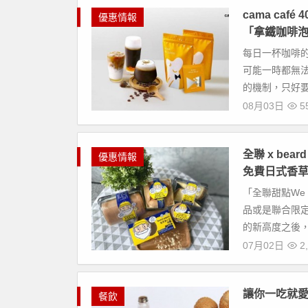
cama caf
優惠情報
「拿鐵咖啡
每日一杯咖啡
可能一時都無法
的機制，只好要
08月03日
5
全聯 x be
優惠情報
免費日式香
「全聯甜點We
品或是聯合限定
的新高度之後，
07月02日
2,
讓你一吃就愛
餐飲