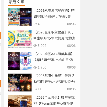
最新文章
【2026永安漁港星繽樂】時
間地點/卡司/煙火/直播/交
通，免費入場！
4
08/06
【2026全家取貨優惠】9元
衛生紙時間/領取使用/兌換期
限一次看！
5,902
08/06
【2026韓國AAA頒獎典禮】
搶票時間/門票/出席名單/購
票一次看！
1,786
08/06
【2026基隆中元祭】普渡活
動/時間表/放水燈/遊行/煙火/
交通一次看！
11
08/06
【2026全家優惠】咖啡拿鐵
7折起/私品茶限時及寄杯優