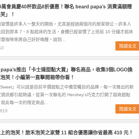
é 40萬會員慶40杯飲品8折優惠！聯名 beard papa’s 消費滿額贈
泡芙」！
的習慣是許多人一整天的開始，尤其是經過兩個月的居家辦公，許多人
回到原本 7、8 點起床的生活，身體已經習慣了上班前 10 分鐘才起床
靠咖啡來將自己好好喚醒。說到...
閱讀全文
53
ard papa’s推出「卡士達甜點大賞」聯名商品，收集3個LOGO換
草泡芙！小編第一直擊開箱帶你看！
 Sweet」可以說是目前平價甜點之中備受矚目的品牌，每一次推出的新
資訊都引起熱議。從第一次聯名的 Hershey's巧克力打開了超商甜點
就此每一次的限定商品...
閱讀全文
819
上的泡芙！旅禾泡芙之家雙 11 組合優惠讓你省最高 410 元！