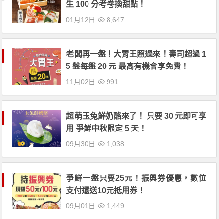
生 100 分考卷換甜點！
01月12日
8,647
老闆再一盤！大胃王照過來！壽司超過 1
5 盤每盤 20 元 最高有機會享免費！
11月02日
991
超萌玉兔鮮奶酪來了！ 只要 30 元即可享
用 爭鮮中秋限定 5 天！
09月30日
1,038
爭鮮一盤只要25元！振興券優惠，數位
支付還送10元抵用券！
09月01日
1,449