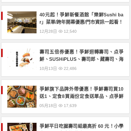
40元起！爭鮮新餐酒館「樂鮮Sushi ba
r」菜單/跨年開幕優惠/門市資訊一起看！
12月28日
12,540
壽司五倍券優惠！爭鮮迴轉壽司、点爭
鮮、SUSHiPLUS、壽司郎、藏壽司、海
壽司一次看！
10月13日
22,486
爭鮮旗下品牌外帶優惠！爭鮮壽司買10
送1、定食8買兩份定食送單品、点爭鮮
單筆消費滿500元享8折！
05月18日
17,639
爭鮮平日吃握壽司組最高折 60 元！小學