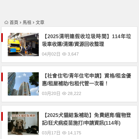
首頁
馬祖
文章
【2025清明連假收垃圾時間】114年垃
圾車收運/清運/資源回收整理
04月02日
3,647
【社會住宅/青年住宅申請】資格/租金優
惠/租屋補助/包租代管一次看！
03月20日
28,222
【2025犬貓結紮補助】免費絕育/寵物登
記/狂犬病疫苗施打/申請資訊(114年)
03月17日
14,175