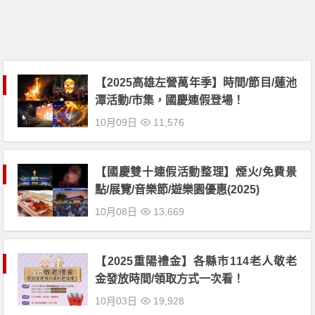
【2025高雄左營萬年季】時間/節目/蓮池
潭活動/市集，國慶連假登場！
10月09日
11,576
【國慶雙十連假活動整理】煙火/免費景
點/展覽/音樂節/遊樂園優惠(2025)
10月08日
13,669
【2025重陽禮金】各縣市114老人敬老
金發放時間/領取方式一次看！
10月03日
19,928