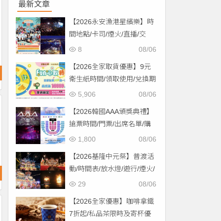
最新文章
【2026永安漁港星繽樂】時
間地點/卡司/煙火/直播/交
通，免費入場！
8
08/06
【2026全家取貨優惠】9元
衛生紙時間/領取使用/兌換期
限一次看！
5,906
08/06
【2026韓國AAA頒獎典禮】
搶票時間/門票/出席名單/購
票一次看！
1,800
08/06
【2026基隆中元祭】普渡活
動/時間表/放水燈/遊行/煙火/
交通一次看！
29
08/06
【2026全家優惠】咖啡拿鐵
7折起/私品茶限時及寄杯優