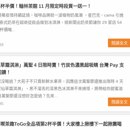
杯半價！翰林茶館 11 月限定時段買一送一！
棧 隨著疫情持續延燒，咖啡品牌掀一波植物奶風潮 ，星巴克、cama 引進
y，泰式奶茶在超商從飲品做到冰淇淋，妞新聞出奶茶節讓你 29 家店 54
杯價喝...
閱讀全文
39
草霜淇淋」萬聖 4 日限時賣！竹炭色濃黑超吸睛 台灣 Pay 支
回饋！
沒喝過？大苑子不只賣新鮮水果茶，因應這次萬聖節還推出限時 4 天
蜜仙草霜淇淋」，黑不溜丟的深黑色冰淇淋不來搞怪，將帶給你甜蜜滋
1 日萬聖節還沒想好怎麼過？先來...
閱讀全文
95
喫茶趣ToGo全品項第2杯半價！大家樓上揪樓下一起揪團喝