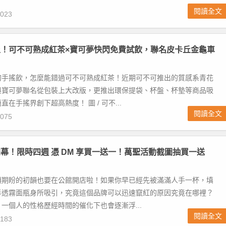
閱讀全文
023
！可不可熟成紅茶×寶可夢快閃免費試飲，聯名皮卡丘金龜車
的手搖飲，怎麼能錯過可不可熟成紅茶！近期可不可推出的質感系青花
與寶可夢聯名從包裝上大改版，更推出環保提袋、杯盤、杯墊等商品吸
在手搖界創下超高熱度！ 圖 / 可不...
閱讀全文
075
幕！限時四週 憑 DM 享買一送一！萬聖活動截圖抽買一送
頸期盼的初韻也要在公館開店啦！如果你早已經先被滿滿人手一杯，填
半透霧面瓶身所吸引，究竟這個品牌可以迅速竄紅的原因究竟在哪裡？
一個人的性格歷經時間的催化下也會逐漸浮...
閱讀全文
183