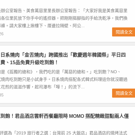
長辦公室報告、美食萬惡里里長辦公室報告：「大家好我是美食萬惡里
請各位里民放下你手中的遙控器，把剛剛摳腳指的手給洗乾淨，我們換
褲。請大家樓上揪樓下、厝邊拉隔壁、阿公...
閱讀全文
26
！日系燒肉「金舌燒肉」跨國推出「歡慶週年韓國祭」平日四
費、15品免費升級吃到飽！
的是《孤獨的總和》，我們吃的是「萬惡的總和。」吃到飽？NO、
日式燒肉吃到飽只是小試身手。日系燒肉搭配各式韓式料理這你就沒聽過
花煎的滋滋作響，起司瀑布「嘩！」的流下...
閱讀全文
35
到飽！君品酒店雲軒西餐廳限時 MOMO 搭配精緻甜點兩人僅
isor 評選為「2019 旅行者之選：台灣前 25 大飯店」君品酒店的燒烤法式