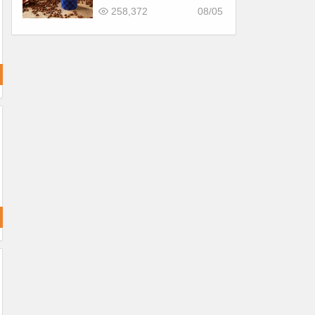
惠！價格/菜單一起看
258,372
08/05