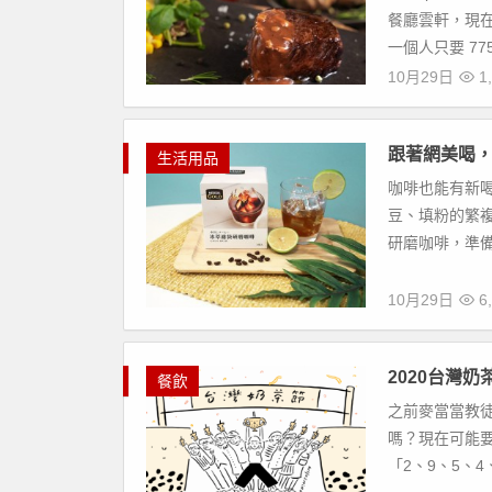
餐廳雲軒，現在
一個人只要 775.
10月29日
1,
跟著網美喝，
生活用品
咖啡也能有新
豆、填粉的繁
研磨咖啡，準備
10月29日
6,
2020台灣
餐飲
之前麥當當教徒
嗎？現在可能
「2、9、5、4