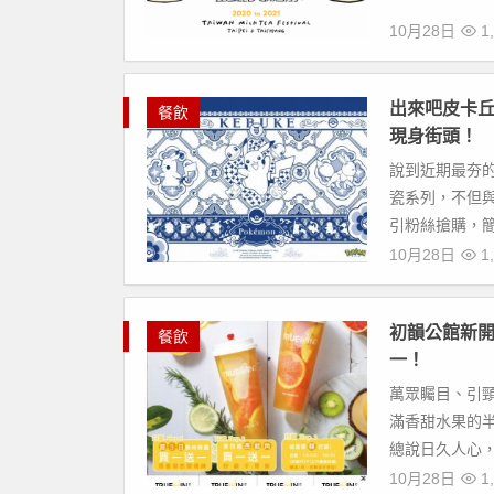
10月28日
1,
出來吧皮卡丘
餐飲
現身街頭！
說到近期最夯
瓷系列，不但
引粉絲搶購，簡直
10月28日
1,
初韻公館新開
餐飲
一！
萬眾矚目、引
滿香甜水果的
總說日久人心，
10月28日
1,