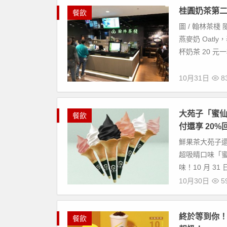
桂圓奶茶第二
餐飲
圖 / 翰林茶
燕麥奶 Oatl
杯奶茶 20 元一
10月31日
8
大苑子「蜜仙
餐飲
付還享 20%
鮮果茶大苑子還
超吸睛口味「
味！10 月 3
10月30日
5
終於等到你！
餐飲