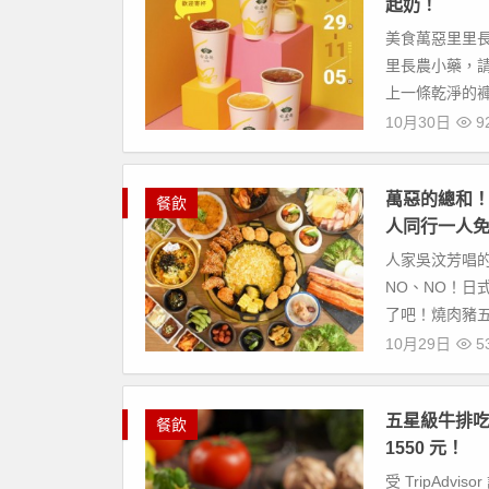
起奶！
美食萬惡里里
里長農小藥，
上一條乾淨的褲
10月30日
9
萬惡的總和
餐飲
人同行一人免
人家吳汶芳唱
NO、NO！
了吧！燒肉豬五
10月29日
5
五星級牛排吃
餐飲
1550 元！
受 TripAdv