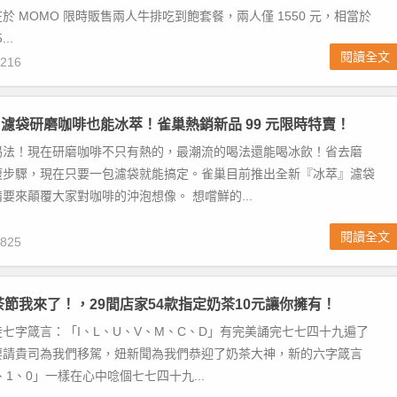
於 MOMO 限時販售兩人牛排吃到飽套餐，兩人僅 1550 元，相當於
..
閱讀全文
216
濾袋研磨咖啡也能冰萃！雀巢熱銷新品 99 元限時特賣！
喝法！現在研磨咖啡不只有熱的，最潮流的喝法還能喝冰飲！省去磨
複步驟，現在只要一包濾袋就能搞定。雀巢目前推出全新『冰萃』濾袋
要來顛覆大家對咖啡的沖泡想像。 想嚐鮮的...
閱讀全文
825
奶茶節我來了！，29間店家54款指定奶茶10元讓你擁有！
七字箴言：「I、L、U、V、M、C、D」有完美誦完七七四十九遍了
要請貴司為我們移駕，妞新聞為我們恭迎了奶茶大神，新的六字箴言
、1、0」一樣在心中唸個七七四十九...